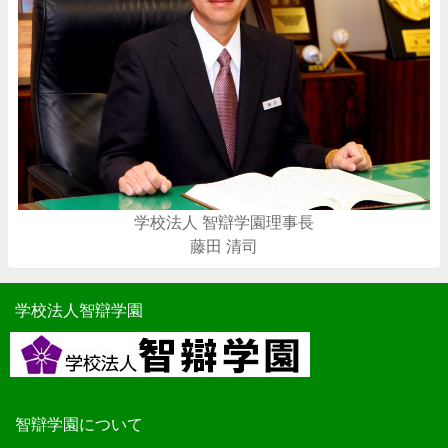
学校法人 智辯学園理事長
藤田 清司
学校法人智辯学園
智辯学園について