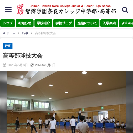
toggle
navigation
トップ
お知らせ
学校紹介
学校ブログ
進路について
入学案内
よくあ
ホーム
行事
高等部球技大会
行事
高等部球技大会
2026年5月8日
2026年5月8日