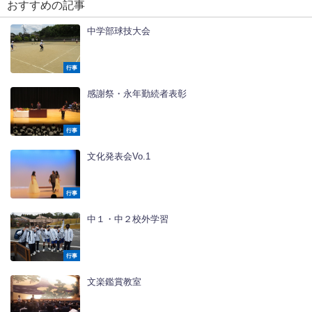
おすすめの記事
中学部球技大会
行事
感謝祭・永年勤続者表彰
行事
文化発表会Vo.1
行事
中１・中２校外学習
行事
文楽鑑賞教室