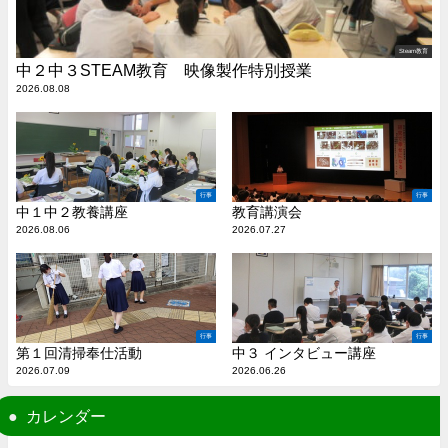
Steam教育
中２中３STEAM教育 映像製作特別授業
2026.08.08
行事
行事
中１中２教養講座
教育講演会
2026.08.06
2026.07.27
行事
行事
第１回清掃奉仕活動
中３ インタビュー講座
2026.07.09
2026.06.26
カレンダー