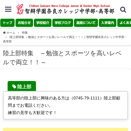
toggle
navigation
トップ
お知らせ
学校紹介
学校ブログ
進路について
入学案内
よくあ
ホーム
特集
陸上部特集 ～勉強とスポーツを高いレベルで両立！！～ | 智辯学園奈良カレッジ中学部・
高等部
陸上部特集 ～勉強とスポーツを高いレベ
ルで両立！！～
陸上部
高等部の陸上部に興味のある方は（0745-79-1111）陸上部顧
問までお電話ください。
練習の見学も大歓迎です！