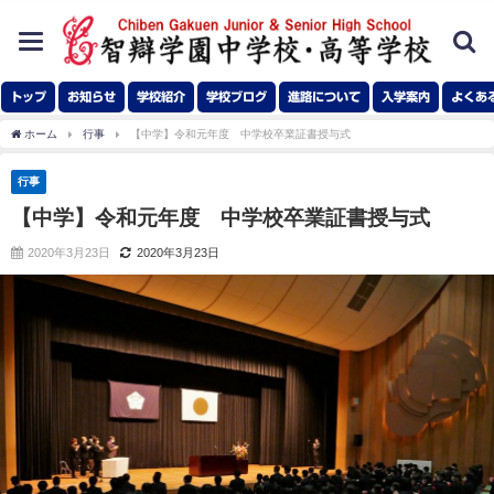
toggle
navigation
トップ
お知らせ
学校紹介
学校ブログ
進路について
入学案内
よくあ
ホーム
行事
【中学】令和元年度 中学校卒業証書授与式
行事
【中学】令和元年度 中学校卒業証書授与式
2020年3月23日
2020年3月23日