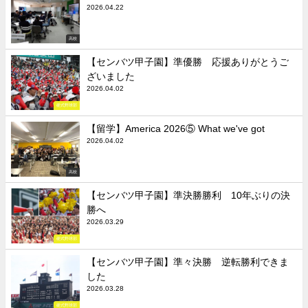
2026.04.22
高校
【センバツ甲子園】準優勝 応援ありがとうご
ざいました
2026.04.02
硬式野球部
【留学】America 2026⑤ What we've got
2026.04.02
高校
【センバツ甲子園】準決勝勝利 10年ぶりの決
勝へ
2026.03.29
硬式野球部
【センバツ甲子園】準々決勝 逆転勝利できま
した
2026.03.28
硬式野球部