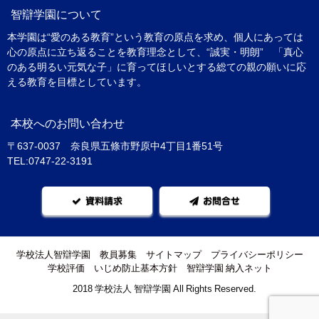
智辯学園について
本学園は“愛のある教育”という教育の原点を求め、個人にあっては
心の原点に立ち返ることを教育理念として、“誠実・明朗” 「真心
のある明るい元気な子」に育ってほしいとする総ての親の願いに応
える教育を目標としています。
本校へのお問い合わせ
〒637-0037 奈良県五條市野原中4丁目1番51号
TEL:0747-22-3191
資料請求
お問合せ
学校法人智辯学園
教員募集
サイトマップ
プライバシーポリシー
学校評価
いじめ防止基本方針
智辯学園 納入ネット
©2018 学校法人 智辯学園 All Rights Reserved.