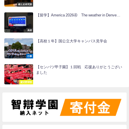
郷土史研究部
【留学】America 2026④ The weather in Denve…
高校
【高校１年】国公立大学キャンパス見学会
行事
【センバツ甲子園】１回戦 応援ありがとうござい
ました
硬式野球部