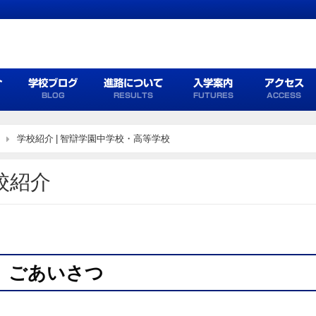
介
学校ブログ
進路について
入学案内
アクセス
BLOG
RESULTS
FUTURES
ACCESS
学校紹介 | 智辯学園中学校・高等学校
校紹介
ごあいさつ