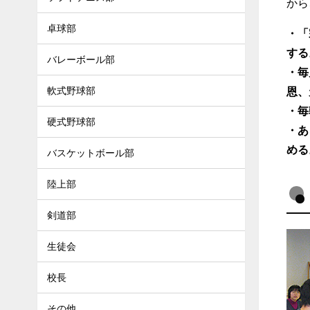
から
卓球部
・「
する
バレーボール部
・毎
軟式野球部
恩、
・毎
硬式野球部
・あ
める
バスケットボール部
陸上部
剣道部
生徒会
校長
その他