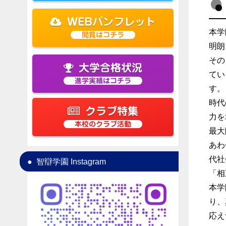
WEBパンフレット
本学
閲覧はコチラ
明朗
その
大学合格状況
てい
進学実績はコチラ
す。
時代
クラブ特集
力を
本校のクラブ活動
最大
あわ
代社
智辯学園 Instagram
「相
本学
り、
応え