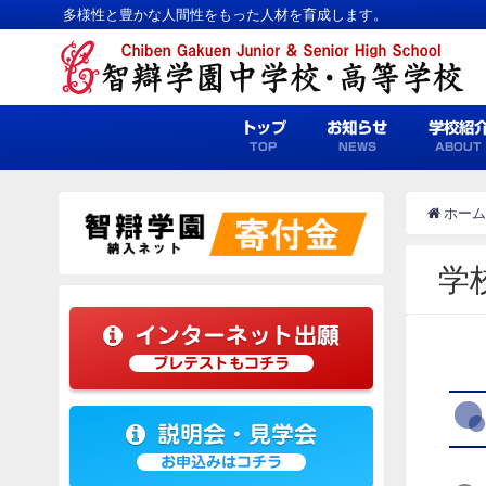
多様性と豊かな人間性をもった人材を育成します。
トップ
お知らせ
学校紹
TOP
NEWS
ABOUT
ホーム
学
インターネット出願
プレテストもコチラ
説明会・見学会
お申込みはコチラ