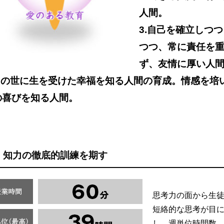
人間。
3.自己を確立しつ
つつ、常に責任を
ず、友情に厚い人
.この世に生を受けた幸福を知る人間の育成。情感を培
の喜びを知る人間。
知力の徹底的訓練を期す
思考力の面から生
短絡的な思考が目に
し、週単位時間数