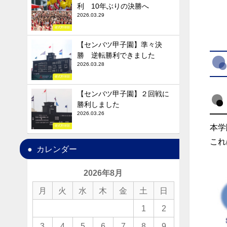
利 10年ぶりの決勝へ
2026.03.29
硬式野球部
【センバツ甲子園】準々決
勝 逆転勝利できました
2026.03.28
硬式野球部
【センバツ甲子園】２回戦に
勝利しました
2026.03.26
本学
硬式野球部
これ
カレンダー
2026年8月
月
火
水
木
金
土
日
1
2
3
4
5
6
7
8
9