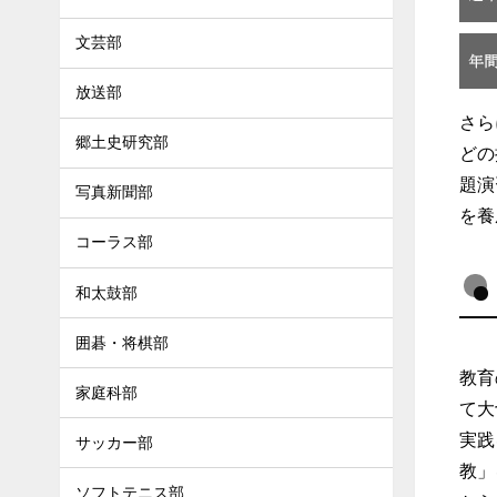
文芸部
放送部
さら
郷土史研究部
どの
題演
写真新聞部
を養
コーラス部
和太鼓部
囲碁・将棋部
教育
家庭科部
て大
実践
サッカー部
教」
ソフトテニス部