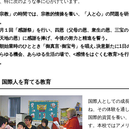
、特に次のような事に心がけています。
宗教」の時間では、宗教的情操を養い、「人と心」の問題を研
。
月１回「感謝祭」を行い、四恩（父母の恩、衆生の恩、三宝の
天地の恩）に感謝を捧げ、今後の努力と精進を誓う。
朝始業時のひととき「御真言･御宝号」を唱え､決意新たに1日
らゆる機会、あらゆる生活の場で、<感情をはぐくむ教育>を
。
国際人を育てる教育
国際人としての成
ね、その体験を通
国際的資質を養い
す。本校ではアメ