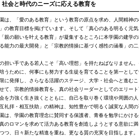
社会と時代のニーズに応える教育を
園は、「愛のある教育」という教育の原点を求め、人間精神の
」の教育目標を掲げています。そして「真心のある明るく元気
「親の願いを叶える教育」が凝集するところに本学園の建学の
る能力の最大開発」と「宗教的情操に基づく感性の涵養」の二
の担い手である若人こそ「高い理想」を持たねばなりません。
培うために、何事にも努力する生徒を育てることを第一として
限に発揮し、さらなる活躍のステージ、大学・社会へと進むこ
せて、宗教的情操教育を、真の社会リーダーとしてのエリート
会を力強く生き抜くとともに、自己を取り巻く環境や周囲の人
互礼拝・相互扶助」の精神は、知性豊かで明るく誠実な人間の
園は、学園の教育理念に賛同する保護者、青春を勉学にかける
真のロマンを求めて活力ある教育を創造しようとする意欲に満
つつ、日々新たな精進を重ね、更なる質の充実を目指します。