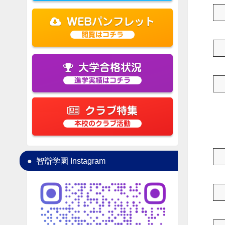
WEBパンフレット
閲覧はコチラ
大学合格状況
進学実績はコチラ
クラブ特集
本校のクラブ活動
智辯学園 Instagram