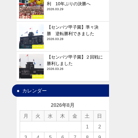
利 10年ぶりの決勝へ
2026.03.29
硬式野球部
【センバツ甲子園】準々決
勝 逆転勝利できました
2026.03.28
硬式野球部
【センバツ甲子園】２回戦に
勝利しました
2026.03.26
硬式野球部
カレンダー
2026年8月
月
火
水
木
金
土
日
1
2
3
4
5
6
7
8
9