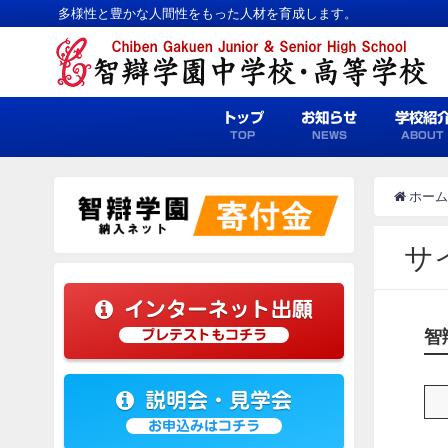
多様性と豊かな人間性をもった人材を育成します。
トップ
お知らせ
学校紹
TOP
NEWS
ABOUT
ホーム
サ
インターネット出願
智
プレテストもコチラ
説明会・見学会
お申込みはコチラ