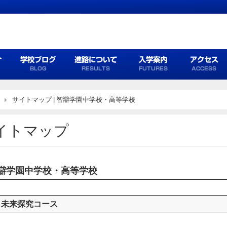
介
学校ブログ
進路について
入学案内
アクセス
BLOG
RESULTS
FUTURES
ACCESS
サイトマップ | 智辯学園中学校・高等学校
イトマップ
辯学園中学校・高等学校
未来探究コース