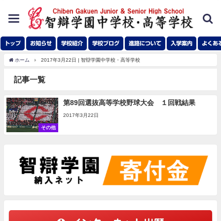
toggle
navigation
トップ
お知らせ
学校紹介
学校ブログ
進路について
入学案内
よくあ
ホーム
2017年3月22日 | 智辯学園中学校・高等学校
記事一覧
第89回選抜高等学校野球大会 １回戦結果
2017年3月22日
その他