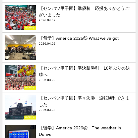
【センバツ甲子園】準優勝 応援ありがとうご
ざいました
2026.04.02
硬式野球部
【留学】America 2026⑤ What we've got
2026.04.02
高校
【センバツ甲子園】準決勝勝利 10年ぶりの決
勝へ
2026.03.29
硬式野球部
【センバツ甲子園】準々決勝 逆転勝利できま
した
2026.03.28
硬式野球部
【留学】America 2026④ The weather in
Denver