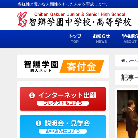
多様性と豊かな人間性をもった人材を育成します。
トップ
お知らせ
学校紹
TOP
NEWS
ABOUT
ホーム
記事
インターネット出願
プレテストもコチラ
説明会・見学会
お申込みはコチラ