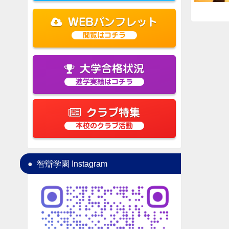
WEBパンフレット
閲覧はコチラ
大学合格状況
進学実績はコチラ
クラブ特集
本校のクラブ活動
智辯学園 Instagram