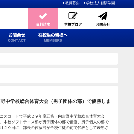
教員募集
学校法人智辯学園
資料請求
学校ブログ
お問合せ
お問合せ
在校生の皆様へ
CONTACT
MEMBERS
吉野中学校総合体育大会（男子団体の部）で優勝しま
ニスコートで平成２９年度五條・内吉野中学校総合体育大会
。本校ソフトテニス部が男子団体の部で優勝、男子個人の部で
月２０日に、部長の佐藤君が全校生徒の前で代表として表彰さ