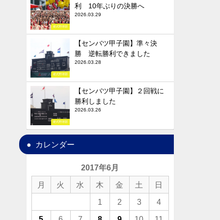
利 10年ぶりの決勝へ
2026.03.29
硬式野球部
【センバツ甲子園】準々決
勝 逆転勝利できました
2026.03.28
硬式野球部
【センバツ甲子園】２回戦に
勝利しました
2026.03.26
硬式野球部
カレンダー
2017年6月
月
火
水
木
金
土
日
1
2
3
4
5
6
7
8
9
10
11