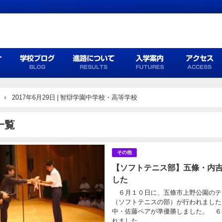
介
学校ブログ
進路について
入学案内
アクセス
BLOG
RESULTS
FUTURES
ACCESS
2017年6月29日 | 智辯学園中学校・高等学校
一覧
その他
【ソフトテニス部】五條・内
した
６月１０日に、五條市上野公園のテ
（ソフトテニスの部）が行われました
中・佐藤ペアが準優勝しました。 ６
れました。 ...