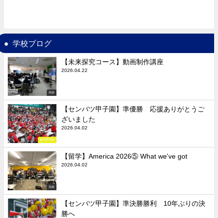
学校ブログ
【未来探究コース】動画制作講座
2026.04.22
高校
【センバツ甲子園】準優勝 応援ありがとうご
ざいました
2026.04.02
硬式野球部
【留学】America 2026⑤ What we've got
2026.04.02
高校
【センバツ甲子園】準決勝勝利 10年ぶりの決
勝へ