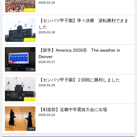
2026.03.29
硬式野球部
【センバツ甲子園】準々決勝 逆転勝利できま
した
2026.03.28
硬式野球部
【留学】America 2026④ The weather in
Denver
2026.03.27
高校
【センバツ甲子園】２回戦に勝利しました
2026.03.26
硬式野球部
【剣道部】近畿中学選抜大会に出場
2026.03.24
剣道部