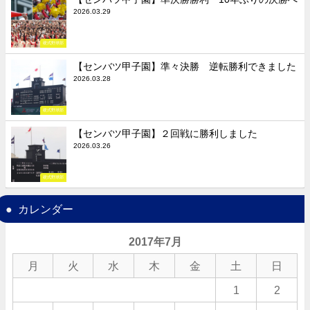
2026.03.29
硬式野球部
【センバツ甲子園】準々決勝 逆転勝利できました
2026.03.28
硬式野球部
【センバツ甲子園】２回戦に勝利しました
2026.03.26
硬式野球部
カレンダー
2017年7月
月
火
水
木
金
土
日
1
2