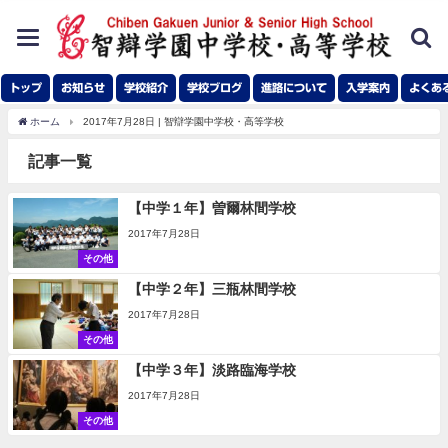
toggle
navigation
トップ
お知らせ
学校紹介
学校ブログ
進路について
入学案内
よくあ
ホーム
2017年7月28日 | 智辯学園中学校・高等学校
記事一覧
【中学１年】曽爾林間学校
2017年7月28日
その他
【中学２年】三瓶林間学校
2017年7月28日
その他
【中学３年】淡路臨海学校
2017年7月28日
その他