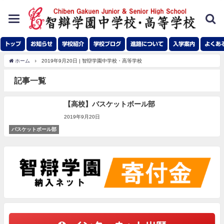
toggle
navigation
トップ
お知らせ
学校紹介
学校ブログ
進路について
入学案内
よくあ
ホーム
2019年9月20日 | 智辯学園中学校・高等学校
記事一覧
【高校】バスケットボール部
2019年9月20日
バスケットボール部