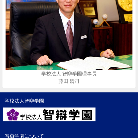
学校法人 智辯学園理事長
藤田 清司
学校法人智辯学園
智辯学園について