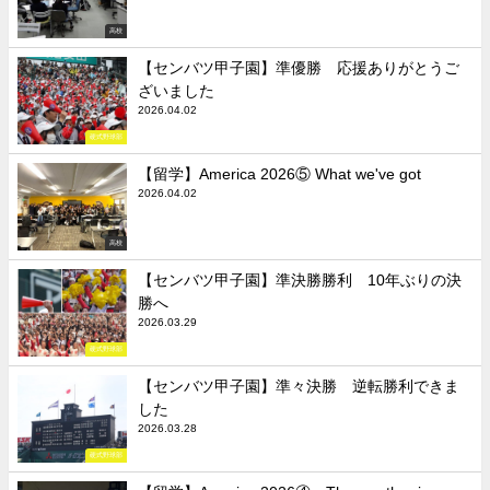
高校
【センバツ甲子園】準優勝 応援ありがとうご
ざいました
2026.04.02
硬式野球部
【留学】America 2026⑤ What we've got
2026.04.02
高校
【センバツ甲子園】準決勝勝利 10年ぶりの決
勝へ
2026.03.29
硬式野球部
【センバツ甲子園】準々決勝 逆転勝利できま
した
2026.03.28
硬式野球部