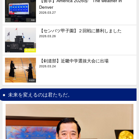
【留学】America 2026④ The weather in
Denver
2026.03.27
高校
【センバツ甲子園】２回戦に勝利しました
2026.03.26
硬式野球部
【剣道部】近畿中学選抜大会に出場
2026.03.24
剣道部
未来を変えるのは君たちだ。