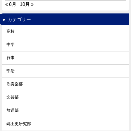
« 8月
10月 »
カテゴリー
高校
中学
行事
部活
吹奏楽部
文芸部
放送部
郷土史研究部