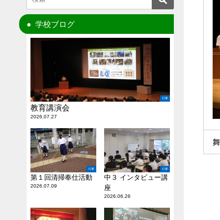
学校ブログ
行事
教育講演会
2026.07.27
行事
行事
第１回清掃奉仕活動
中３ インタビュー講
2026.07.09
座
2026.06.26