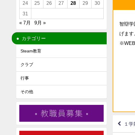
24
25
26
27
28
29
30
31
« 7月
9月 »
智辯学
げます
カテゴリー
※WE
Steam教育
クラブ
行事
その他
１学