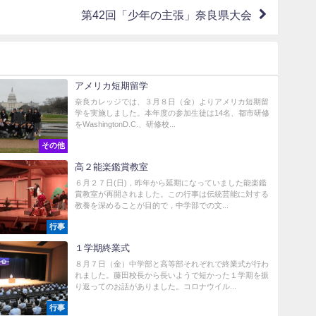
第42回「少年の主張」奈良県大会
アメリカ短期留学
奈良カレッジでは、３月８日（金）よりアメリカ短期留
学を実施しました。本年度の参加生徒は14名、都市研修
をWashingtonD.C.、研修校...
その他
高２能楽鑑賞教室
６月２７日(日)，昨年から延期になっていました能楽鑑
賞教室が再開されました。この行事は伝統芸能に対する
教養を深めることが目的で，中学部での文...
行事
１学期終業式
８月７日（金）中学部と高等部それぞれで終業式が行わ
れました。藤田校長から長いようで短かった１学期を振
り返ってのお話がありました。コロナウイル...
行事