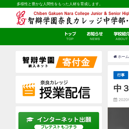
多様性と豊かな人間性をもった人材を育成します。
トップ
お知らせ
学校紹
TOP
NEWS
ABOUT
ホーム
行事
中
202
インターネット出願
プレテストもコチラ