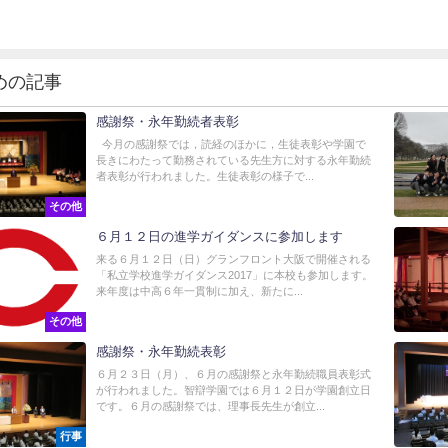
めの記事
感謝祭・永年勤続者表彰
今月の感謝祭では，読経のほかに，生徒表彰や学園で
長きにわたって勤務されている先生方に対する永年勤続
者表彰が行われました。生徒表彰の様子で...
その他
６月１２日の進学ガイダンスに参加します
来る６月１２日（日）グランフロント大阪で開催される
「私立学校進学ガイダンス2017」に本校も参加します。
来年度は中高６年一貫制に加え、新たに...
その他
感謝祭・永年勤続表彰
６月２３日（月）、６月の感謝祭と永年勤続職員表彰式
が行われました。智辯学園では６月１２日が学園創立日
です。６月の感謝祭では、理事長先生が創立...
行事