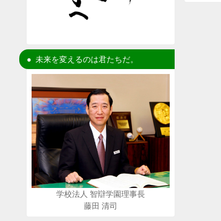
未来を変えるのは君たちだ。
学校法人 智辯学園理事長
藤田 清司