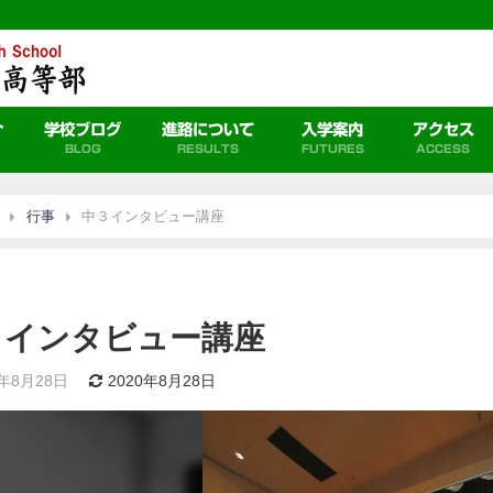
介
学校ブログ
進路について
入学案内
アクセス
BLOG
RESULTS
FUTURES
ACCESS
行事
中３インタビュー講座
３インタビュー講座
0年8月28日
2020年8月28日