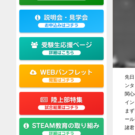
説明会・見学会
お申込みはコチラ
受験生応援ページ
詳細はこちら
WEBパンフレット
先日
閲覧はコチラ
ンタ
関心
陸上部特集
イン
試合結果はコチラ
まず
ール
STEAM教育の取り組み
諸君
詳細はコチラ