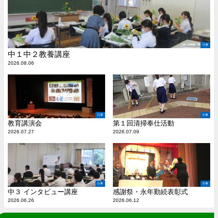
行事
中１中２教養講座
2026.08.06
行事
行事
教育講演会
第１回清掃奉仕活動
2026.07.27
2026.07.09
行事
行事
中３ インタビュー講座
感謝祭・永年勤続表彰式
2026.06.26
2026.06.12