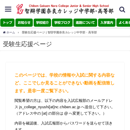
toggle
navigation
トップ
お知らせ
学校紹介
学校ブログ
進路について
入学案内
よくあ
ホーム
受験生応援ページ | 智辯学園奈良カレッジ中学部・高等部
受験生応援ページ
このページでは、学校の情報や入試に関する内容な
ど、ここでしか見ることができない動画を配信致し
ます。是非一度ご覧下さい。
閲覧希望の方は、以下の内容を入試広報部のメールアドレ
ス js_college_nyushi[at]nc.chiben.ac.jp へ送信して下さい。
（アドレス中の [at] の部分は @ へ変更して下さい。）
内容を確認後、入試広報部からパスワードを送らせて頂き
ます。