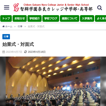
toggle
navigation
トップ
お知らせ
学校紹介
学校ブログ
進路について
入学案内
よくあ
ホーム
行事
始業式・対面式
行事
始業式・対面式
2023年4月7日
2023年4月18日