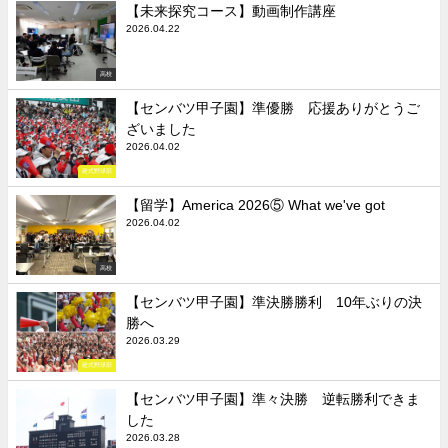
【未来探究コース】動画制作講座
2026.04.22
高校
【センバツ甲子園】準優勝 応援ありがとうご
ざいました
2026.04.02
硬式野球部
【留学】America 2026⑤ What we've got
2026.04.02
高校
【センバツ甲子園】準決勝勝利 10年ぶりの決
勝へ
2026.03.29
硬式野球部
【センバツ甲子園】準々決勝 逆転勝利できま
した
2026.03.28