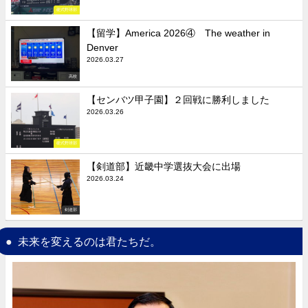
硬式野球部
【留学】America 2026④ The weather in
Denver
2026.03.27
高校
【センバツ甲子園】２回戦に勝利しました
2026.03.26
硬式野球部
【剣道部】近畿中学選抜大会に出場
2026.03.24
剣道部
未来を変えるのは君たちだ。