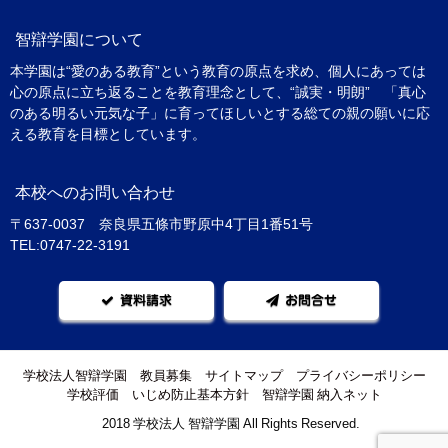
智辯学園について
本学園は“愛のある教育”という教育の原点を求め、個人にあっては
心の原点に立ち返ることを教育理念として、“誠実・明朗” 「真心
のある明るい元気な子」に育ってほしいとする総ての親の願いに応
える教育を目標としています。
本校へのお問い合わせ
〒637-0037 奈良県五條市野原中4丁目1番51号
TEL:0747-22-3191
資料請求
お問合せ
学校法人智辯学園
教員募集
サイトマップ
プライバシーポリシー
学校評価
いじめ防止基本方針
智辯学園 納入ネット
©2018 学校法人 智辯学園 All Rights Reserved.