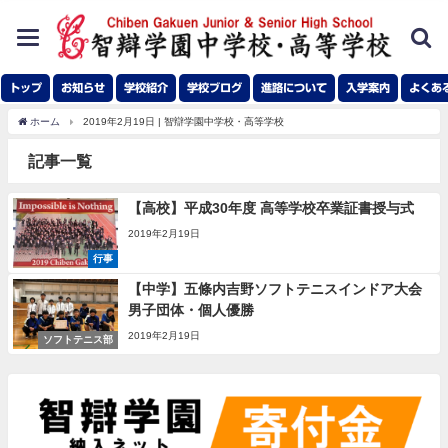
toggle
navigation
トップ
お知らせ
学校紹介
学校ブログ
進路について
入学案内
よくあ
ホーム
2019年2月19日 | 智辯学園中学校・高等学校
記事一覧
【高校】平成30年度 高等学校卒業証書授与式
2019年2月19日
行事
【中学】五條内吉野ソフトテニスインドア大会
男子団体・個人優勝
2019年2月19日
ソフトテニス部