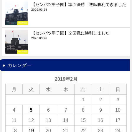
【センバツ甲子園】準々決勝 逆転勝利できました
2026.03.28
硬式野球部
【センバツ甲子園】２回戦に勝利しました
2026.03.26
硬式野球部
カレンダー
2019年2月
月
火
水
木
金
土
日
1
2
3
4
5
6
7
8
9
10
11
12
13
14
15
16
17
18
19
20
21
22
23
24