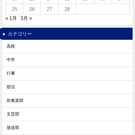
25
26
27
28
« 1月
3月 »
カテゴリー
高校
中学
行事
部活
吹奏楽部
文芸部
放送部