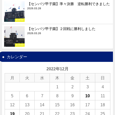
【センバツ甲子園】準々決勝 逆転勝利できました
2026.03.28
硬式野球部
【センバツ甲子園】２回戦に勝利しました
2026.03.26
硬式野球部
カレンダー
2022年12月
月
火
水
木
金
土
日
1
2
3
4
5
6
7
8
9
10
11
12
13
14
15
16
17
18
19
20
21
22
23
24
25