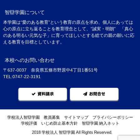
智辯学園について
本学園は“愛のある教育”という教育の原点を求め、個人にあっては
心の原点に立ち返ることを教育理念として、“誠実・明朗” 「真心
のある明るい元気な子」に育ってほしいとする総ての親の願いに応
える教育を目標としています。
本校へのお問い合わせ
〒637-0037 奈良県五條市野原中4丁目1番51号
TEL:0747-22-3191
資料請求
お問合せ
学校法人智辯学園
教員募集
サイトマップ
プライバシーポリシー
学校評価
いじめ防止基本方針
智辯学園 納入ネット
©2018 学校法人 智辯学園 All Rights Reserved.