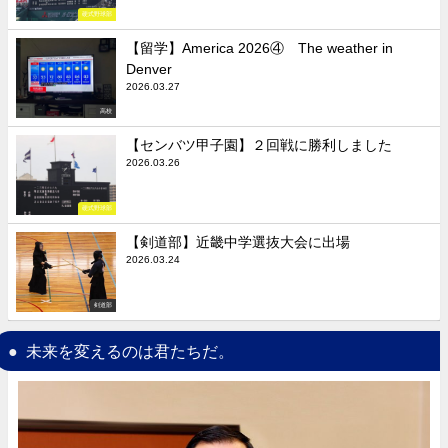
硬式野球部
【留学】America 2026④ The weather in
Denver
2026.03.27
高校
【センバツ甲子園】２回戦に勝利しました
2026.03.26
硬式野球部
【剣道部】近畿中学選抜大会に出場
2026.03.24
剣道部
未来を変えるのは君たちだ。