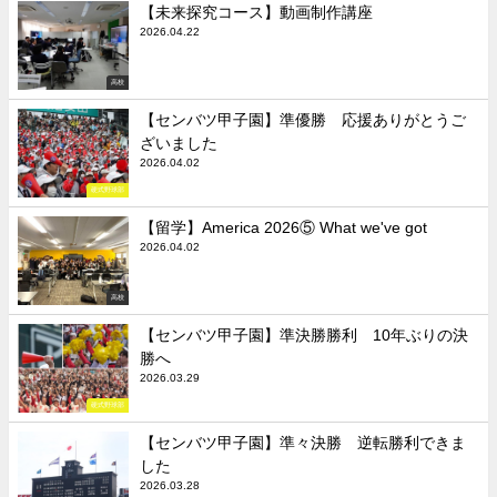
【未来探究コース】動画制作講座
2026.04.22
高校
【センバツ甲子園】準優勝 応援ありがとうご
ざいました
2026.04.02
硬式野球部
【留学】America 2026⑤ What we've got
2026.04.02
高校
【センバツ甲子園】準決勝勝利 10年ぶりの決
勝へ
2026.03.29
硬式野球部
【センバツ甲子園】準々決勝 逆転勝利できま
した
2026.03.28