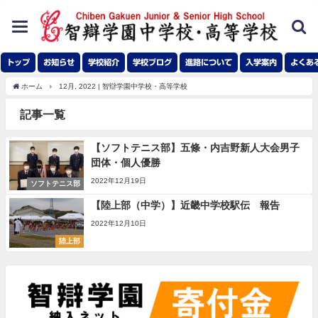
toggle
navigation
トップ
お知らせ
学校紹介
学校ブログ
進路について
入学案内
よくあ
ホーム
12月, 2022 | 智辯学園中学校・高等学校
記事一覧
【ソフトテニス部】五條・内吉野新人大会男子
団体・個人優勝
2022年12月19日
ソフトテニス部
【陸上部（中学）】近畿中学校駅伝 報告
2022年12月10日
陸上部