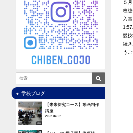
５月
校総
入賞
1:
競技
続き
うご
学校ブログ
【未来探究コース】動画制作
講座
2026.04.22
高校