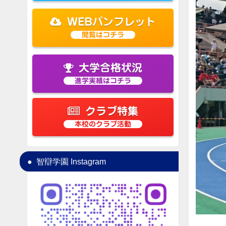
WEBパンフレット
閲覧はコチラ
大学合格状況
進学実績はコチラ
クラブ特集
本校のクラブ活動
智辯学園 Instagram