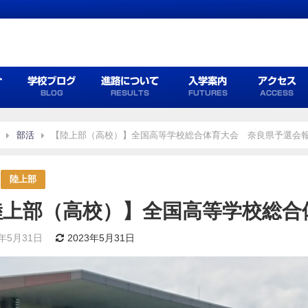
介
学校ブログ
進路について
入学案内
アクセス
BLOG
RESULTS
FUTURES
ACCESS
部活
【陸上部（高校）】全国高等学校総合体育大会 奈良県予選会
陸上部
陸上部（高校）】全国高等学校総合
3年5月31日
2023年5月31日