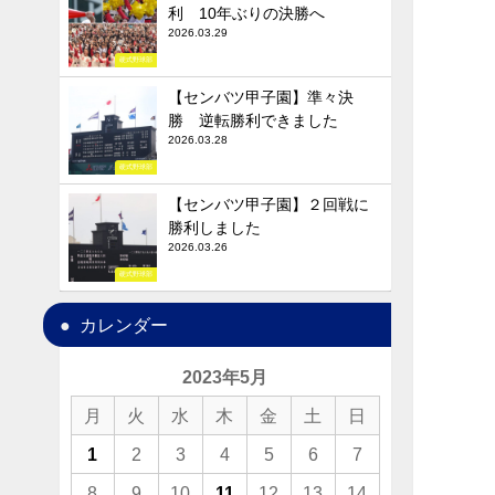
利 10年ぶりの決勝へ
2026.03.29
硬式野球部
【センバツ甲子園】準々決
勝 逆転勝利できました
2026.03.28
硬式野球部
【センバツ甲子園】２回戦に
勝利しました
2026.03.26
硬式野球部
カレンダー
2023年5月
月
火
水
木
金
土
日
1
2
3
4
5
6
7
8
9
10
11
12
13
14