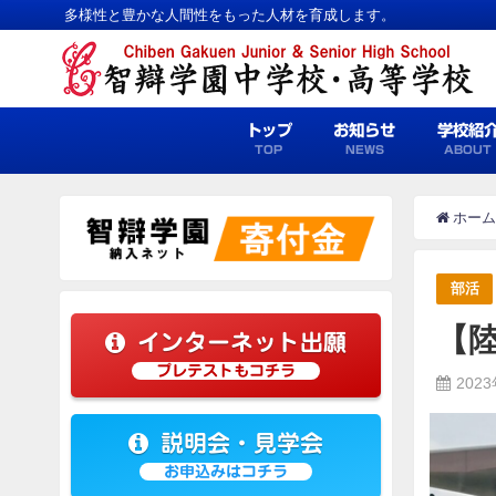
多様性と豊かな人間性をもった人材を育成します。
トップ
お知らせ
学校紹
TOP
NEWS
ABOUT
ホーム
部活
【
インターネット出願
プレテストもコチラ
202
説明会・見学会
お申込みはコチラ