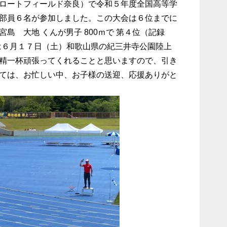
ロートフィールド奈良）で令和５年度全国高等学
部員６名が参加しました。この大会は６位までに
島 大地 くんが男子 800ｍで 第４位（記録
会は６月１７日（土）和歌山県の紀三井寺公園陸上
精一杯頑張ってくれることと思いますので、引き
ては、お忙しい中、お子様の送迎、応援ありがと