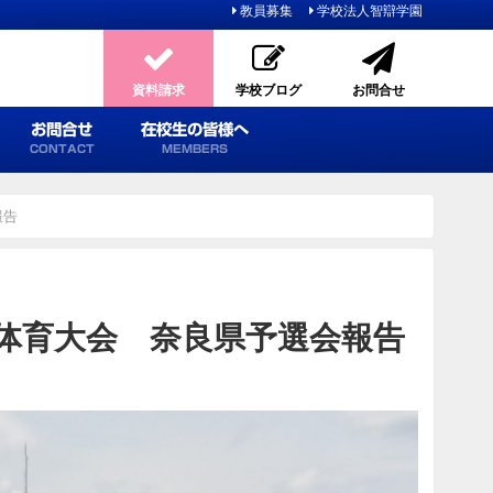
教員募集
学校法人智辯学園
資料請求
学校ブログ
お問合せ
お問合せ
在校生の皆様へ
CONTACT
MEMBERS
報告
体育大会 奈良県予選会報告