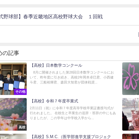
式野球部】春季近畿地区高校野球大会 １回戦
めの記事
【高校】日本数学コンクール
8月に開催されました第28回日本数学コンクールにお
いて、昨年度に引き続き、高校2年岡本卓巳君、小西健
斗君、三船裕輝君、森田大智君が団体戦奨...
その他
【高校】令和７年度卒業式
2月11日（祝）に令和７年度高等学校卒業証書授与式が
行われました。 在校生と卒業生の送辞・答辞の中にもあ
りましたが、この学年は中学校入学から...
高校
【高校】S.M.C.（医学部進学支援プロジェク