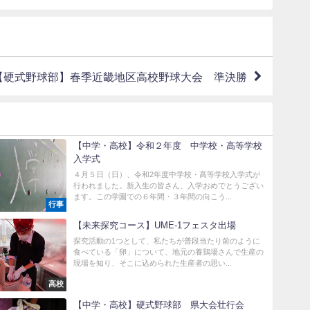
【硬式野球部】春季近畿地区高校野球大会 準決勝
【中学・高校】令和２年度 中学校・高等学校
入学式
４月５日（日）、令和2年度中学校・高等学校入学式が
行われました。新入生の皆さん、入学おめでとうござい
ます。この学園での６年間・３年間の向こう...
行事
【未来探究コース】UME-1フェスタ出場
探究活動の1つとして、私たちが普段当たり前のように
食べている「卵」について、地元の養鶏場さんで生産の
現場を知り、そこに込められた生産者の思い...
高校
【中学・高校】硬式野球部 県大会壮行会