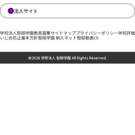
法人サイト
学校法人智辯学園
教員募集
サイトマップ
プライバシーポリシー
学校評価
いじめ防止基本方針
智辯学園 納入ネット
智辯動画ch
©2026 学校法人 智辯学園 All Rights Reserved.