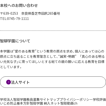
本校へのお問い合わせ
〒639-0253 奈良県香芝市田尻265番地
TEL:0745-79-1111
智辯学園について
本学園は“愛のある教育”という教育の原点を求め、個人にあっては心の
原点に立ち返ることを教育理念として、“誠実・明朗” 「真心のある明る
い元気な子」に育ってほしいとする総ての親の願いに応える教育を目標
としています。
法人サイト
学校法人智辯学園
教員募集
サイトマップ
プライバシーポリシー
学校評価
いじめ防止基本方針
智辯学園 納入ネット
智辯動画ch