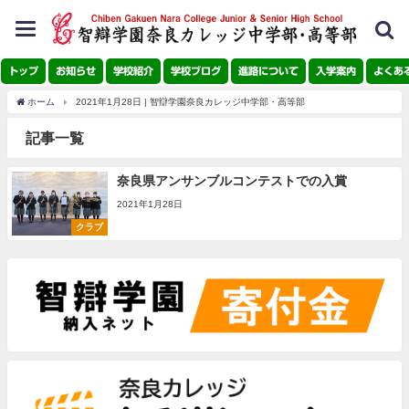
toggle
navigation
トップ
お知らせ
学校紹介
学校ブログ
進路について
入学案内
よくあ
ホーム
2021年1月28日 | 智辯学園奈良カレッジ中学部・高等部
記事一覧
奈良県アンサンブルコンテストでの入賞
2021年1月28日
クラブ