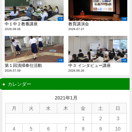
行事
行事
中１中２教養講座
教育講演会
2026.08.06
2026.07.27
行事
行事
第１回清掃奉仕活動
中３ インタビュー講座
2026.07.09
2026.06.26
カレンダー
2021年1月
月
火
水
木
金
土
日
1
2
3
4
5
6
7
8
9
10