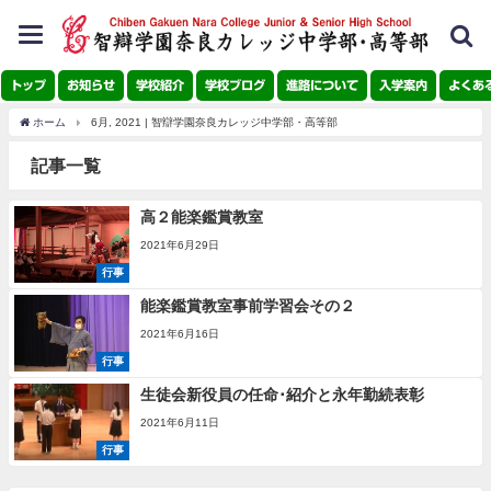
toggle
navigation
トップ
お知らせ
学校紹介
学校ブログ
進路について
入学案内
よくあ
ホーム
6月, 2021 | 智辯学園奈良カレッジ中学部・高等部
記事一覧
高２能楽鑑賞教室
2021年6月29日
行事
能楽鑑賞教室事前学習会その２
2021年6月16日
行事
生徒会新役員の任命･紹介と永年勤続表彰
2021年6月11日
行事