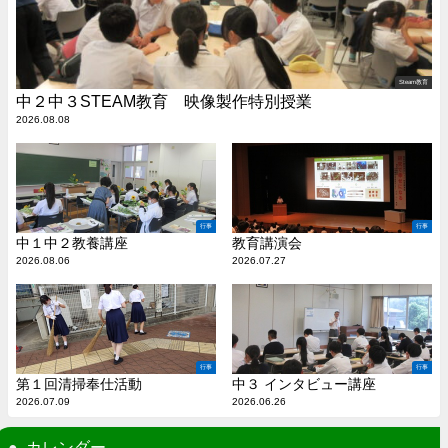
Steam教育
中２中３STEAM教育 映像製作特別授業
2026.08.08
行事
行事
中１中２教養講座
教育講演会
2026.08.06
2026.07.27
行事
行事
第１回清掃奉仕活動
中３ インタビュー講座
2026.07.09
2026.06.26
カレンダー