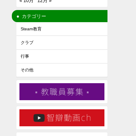
« 10月
12月 »
カテゴリー
Steam教育
クラブ
行事
その他