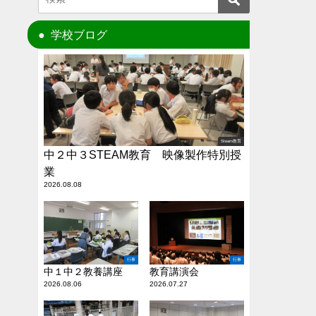
学校ブログ
Steam教育
中２中３STEAM教育 映像製作特別授
業
2026.08.08
行事
行事
中１中２教養講座
教育講演会
2026.08.06
2026.07.27