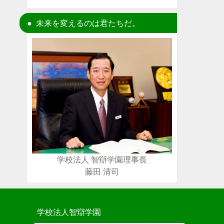
未来を変えるのは君たちだ。
学校法人 智辯学園理事長
藤田 清司
学校法人智辯学園