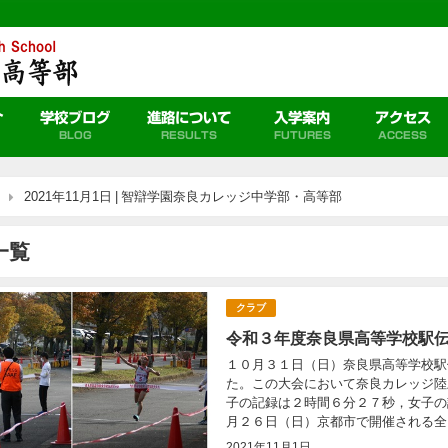
介
学校ブログ
進路について
入学案内
アクセス
BLOG
RESULTS
FUTURES
ACCESS
2021年11月1日 | 智辯学園奈良カレッジ中学部・高等部
一覧
クラブ
令和３年度奈良県高等学校駅
１０月３１日（日）奈良県高等学校駅
た。この大会において奈良カレッジ陸
子の記録は２時間６分２７秒，女子の
月２６日（日）京都市で開催される全国
2021年11月1日