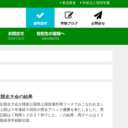
教員募集
学校法人智辯学園
資料請求
学校ブログ
お問合せ
お問合せ
在校生の皆様へ
CONTACT
MEMBERS
伝競走大会の結果
伝競走大会が橿原公苑陸上競技場外周コースでおこなわれまし
上部は５年連続５回目の男女アベック優勝を果たしました。男
記録は１時間１３分２７秒でした。この結果，両チームは１２
高等学校駅伝競...