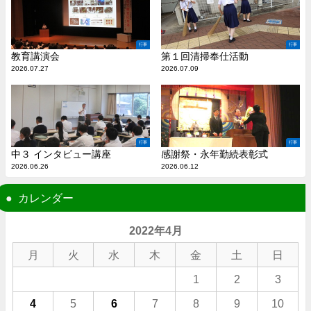
行事
行事
教育講演会
第１回清掃奉仕活動
2026.07.27
2026.07.09
行事
行事
中３ インタビュー講座
感謝祭・永年勤続表彰式
2026.06.26
2026.06.12
カレンダー
2022年4月
月
火
水
木
金
土
日
1
2
3
4
5
6
7
8
9
10