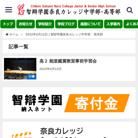
toggle
navigation
トップ
お知らせ
学校紹介
学校ブログ
進路について
入学案内
よくあ
ホーム
2022年4月12日 | 智辯学園奈良カレッジ中学部・高等部
記事一覧
高２ 能楽鑑賞教室事前学習会
2022年4月12日
行事