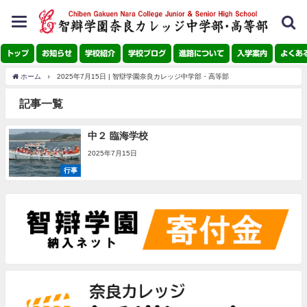
toggle
navigation
トップ
お知らせ
学校紹介
学校ブログ
進路について
入学案内
よくあ
ホーム
2025年7月15日 | 智辯学園奈良カレッジ中学部・高等部
記事一覧
中２ 臨海学校
2025年7月15日
行事