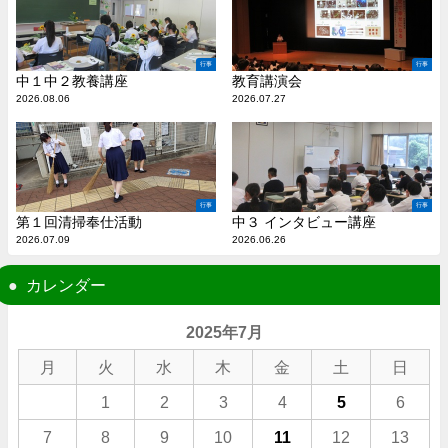
行事
行事
中１中２教養講座
教育講演会
2026.08.06
2026.07.27
行事
行事
第１回清掃奉仕活動
中３ インタビュー講座
2026.07.09
2026.06.26
カレンダー
2025年7月
月
火
水
木
金
土
日
1
2
3
4
5
6
7
8
9
10
11
12
13