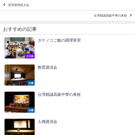
高等部球技大会
台湾精誠高級中學の来校
おすすめの記事
タケノコご飯の調理実習
その他
教育講演会
行事
台湾精誠高級中學の来校
行事
人権講演会