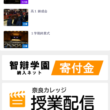
その他
高１ 錬成会
行事
１学期終業式
行事