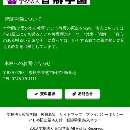
智辯学園について
本学園は“愛のある教育”という教育の原点を求め、個人にあっては
心の原点に立ち返ることを教育理念として、“誠実・明朗” 「真心
のある明るい元気な子」に育ってほしいとする総ての親の願いに応
える教育を目標としています。
本校へのお問い合わせ
〒639-0253 奈良県香芝市田尻265番地
TEL:0745-79-1111
資料請求
お問合せ
学校法人智辯学園
教員募集
サイトマップ
プライバシーポリシー
いじめ防止基本方針
智辯学園 納入ネット
©2018 学校法人 智辯学園 All Rights Reserved.