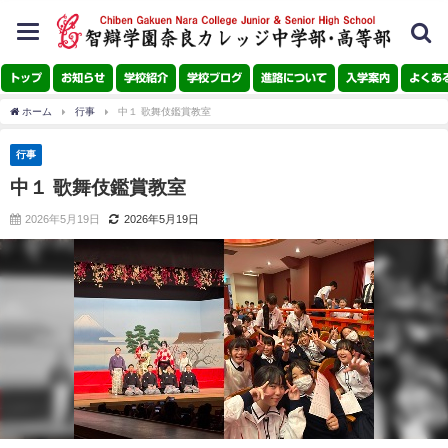
toggle
navigation
トップ
お知らせ
学校紹介
学校ブログ
進路について
入学案内
よくあ
ホーム
行事
中１ 歌舞伎鑑賞教室
行事
中１ 歌舞伎鑑賞教室
2026年5月19日
2026年5月19日