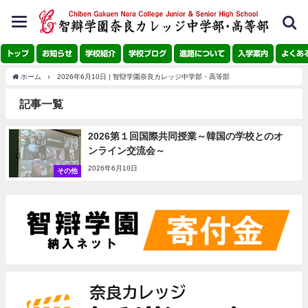
toggle
navigation
トップ
お知らせ
学校紹介
学校ブログ
進路について
入学案内
よくあ
ホーム
2026年6月10日 | 智辯学園奈良カレッジ中学部・高等部
記事一覧
2026第１回国際共同授業～韓国の学校とのオ
ンライン交流会～
2026年6月10日
その他