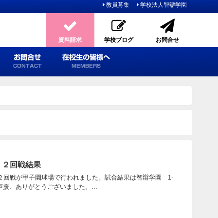
教員募集
学校法人智辯学園
資料請求
学校ブログ
お問合せ
お問合せ
在校生の皆様へ
CONTACT
MEMBERS
 ２回戦結果
会の２回戦が甲子園球場で行われました。試合結果は智辯学園 1-
援、ありがとうございました。...