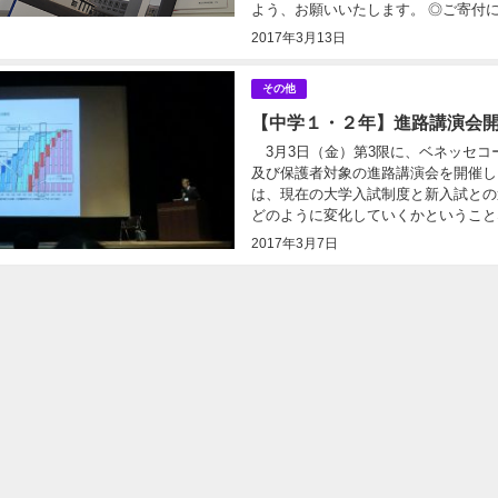
よう、お願いいたします。 ◎ご寄付につ
2017年3月13日
その他
【中学１・２年】進路講演会
3月3日（金）第3限に、ベネッセコ
及び保護者対象の進路講演会を開催し
は、現在の大学入試制度と新入試との
どのように変化していくかということな
2017年3月7日