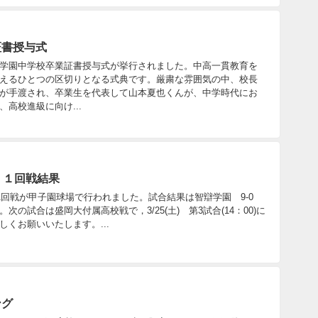
証書授与式
学園中学校卒業証書授与式が挙行されました。中高一貫教育を
えるひとつの区切りとなる式典です。厳粛な雰囲気の中、校長
が手渡され、卒業生を代表して山本夏也くんが、中学時代にお
高校進級に向け...
 １回戦結果
会の1回戦が甲子園球場で行われました。試合結果は智辯学園 9-0
の試合は盛岡大付属高校戦で，3/25(土) 第3試合(14：00)に
くお願いいたします。...
ング