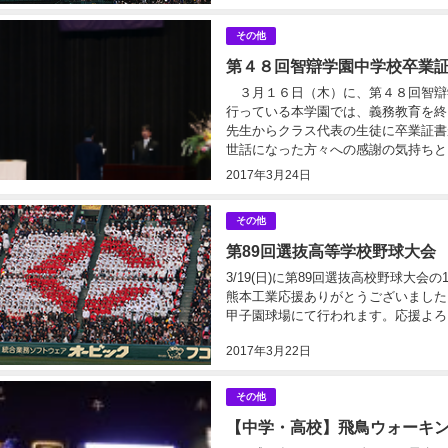
その他
第４８回智辯学園中学校卒業
３月１６日（木）に、第４８回智辯
行っている本学園では、義務教育を終
先生からクラス代表の生徒に卒業証書
世話になった方々への感謝の気持ちと、
2017年3月24日
その他
第89回選抜高等学校野球大会
3/19(日)に第89回選抜高校野球大
熊本工業応援ありがとうございました。次
甲子園球場にて行われます。応援よろし
2017年3月22日
その他
【中学・高校】飛鳥ウォーキ