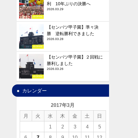
利 10年ぶりの決勝へ
2026.03.29
硬式野球部
【センバツ甲子園】準々決
勝 逆転勝利できました
2026.03.28
硬式野球部
【センバツ甲子園】２回戦に
勝利しました
2026.03.26
硬式野球部
カレンダー
2017年3月
月
火
水
木
金
土
日
1
2
3
4
5
6
7
8
9
10
11
12