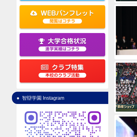
WEBパンフレット
閲覧はコチラ
大学合格状況
進学実績はコチラ
クラブ特集
本校のクラブ活動
智辯学園 Instagram