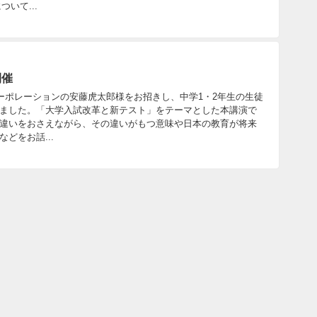
いて...
開催
ーポレーションの安藤虎太郎様をお招きし、中学1・2年生の生徒
ました。「大学入試改革と新テスト」をテーマとした本講演で
違いをおさえながら、その違いがもつ意味や日本の教育が将来
どをお話...