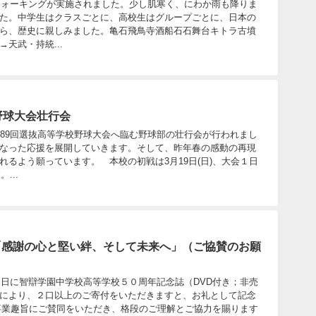
ウォーキングが実施されました。少し肌寒く、にわか雨も降りま
た。中学生はクラスごとに、高校生はグループごとに、日本の
ら、歴史に親しみました。亀石飛鳥寺酒船石石舞台キトラ古墳
天武・持統...
野球大会壮行会
89回選抜高等学校野球大会へ臨む野球部の壮行会が行われまし
なった応援を展開していきます。そして、昨年春の感動の再現
るよう願っています。 本校の初戦は3月19日(日)、大会１日
...
「感謝の心と堅い絆、そして未来へ」（ご協賛のお願
１日に智辯学園中学校高等学校５０周年記念誌（DVD付き；非売
により、２口以上のご寄付をいただきますと、お礼として記念
事業趣旨にご賛同をいただき、格段のご理解とご協力を賜ります