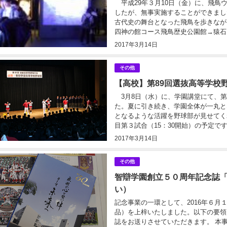
平成29年３月10日（金）に、飛鳥
したが、無事実施することができまし
古代史の舞台となった飛鳥を歩きなが
四神の館コース飛鳥歴史公園館→猿石→
2017年3月14日
その他
【高校】第89回選抜高等学校
3月8日（水）に、学園講堂にて、第
た。夏に引き続き、学園全体が一丸と
となるような活躍を野球部が見せてくれ
目第３試合（15：30開始）の予定です。
2017年3月14日
その他
智辯学園創立５０周年記念誌
い）
記念事業の一環として、2016年６月
品）を上梓いたしました。以下の要領
誌をお送りさせていただきます。 本