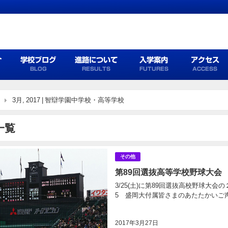
介
学校ブログ
進路について
入学案内
アクセス
BLOG
RESULTS
FUTURES
ACCESS
3月, 2017 | 智辯学園中学校・高等学校
一覧
その他
第89回選抜高等学校野球大会
3/25(土)に第89回選抜高校野球大
5 盛岡大付属皆さまのあたたかいご声
2017年3月27日