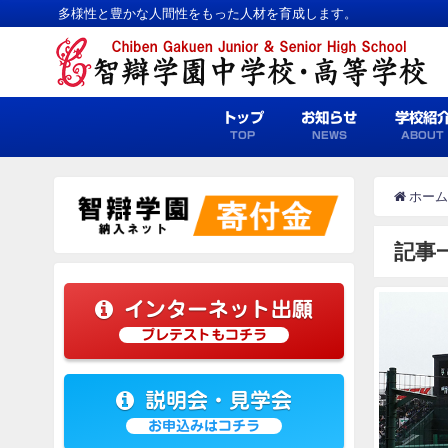
多様性と豊かな人間性をもった人材を育成します。
トップ
お知らせ
学校紹
TOP
NEWS
ABOUT
ホーム
記事
インターネット出願
プレテストもコチラ
説明会・見学会
お申込みはコチラ