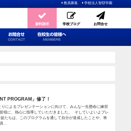
教員募集
学校法人智辯学園
資料請求
学校ブログ
お問合せ
お問合せ
在校生の皆様へ
CONTACT
MEMBERS
NT PROGRAM」修了！
ひとりによるプレゼンテーションに向けて、みんな一生懸命に練習
皆様に、熱心に指導していただきました。 そしていよいよプレ
生徒たちは、このプログラムを通して自分が達成したことや、将
...