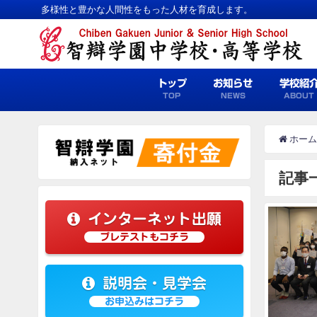
多様性と豊かな人間性をもった人材を育成します。
トップ
お知らせ
学校紹
TOP
NEWS
ABOUT
ホーム
記事
インターネット出願
プレテストもコチラ
説明会・見学会
お申込みはコチラ