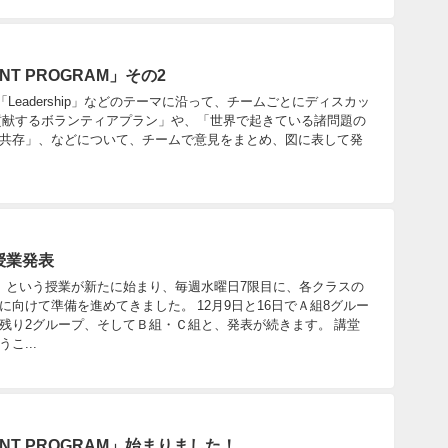
T PROGRAM」その2
dentity」「Leadership」などのテーマに沿って、チームごとにディスカッ
貢献するボランティアプラン」や、「世界で起きている諸問題の
共存」、などについて、チームで意見をまとめ、図に表して発
授業発表
」という授業が新たに始まり、毎週水曜日7限目に、各クラスの
向けて準備を進めてきました。 12月9日と16日でＡ組8グルー
残り2グループ、そしてＢ組・Ｃ組と、発表が続きます。 講堂
こ...
NT PROGRAM」始まりました！