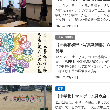
１２月２１日～２５日の日程で、ISA「
が行われます。 このプログラムは、
学している学生６人をチームリーダと
どを通じて、新しい価値観や異文化へ..
2020年12月21日
囲碁・将棋部
【囲碁将棋部・写真新聞部】WEB
開幕
12月12日（土）より、コロナ感染防
会（「WEB KINKI NARA20
て奈良県代表として出演・出品してい
い様々な部門の展示や公演を...
2020年12月21日
行事
【中学校】マスゲーム発表会
11月18日に、中学生全員によるマ
披露しているのですが、大会の中止で