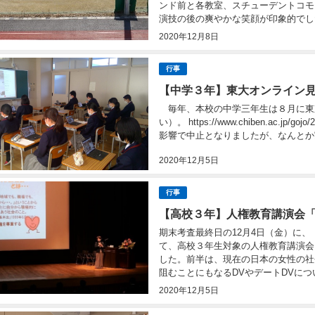
ンド前と各教室、スチューデントコモ
演技の後の爽やかな笑顔が印象的でした
2020年12月8日
行事
【中学３年】東大オンライン
毎年、本校の中学三年生は８月に東
い）。 https://www.chiben.ac.
影響で中止となりましたが、なんとか
2020年12月5日
行事
【高校３年】人権教育講演会
期末考査最終日の12月4日（金）に
て、高校３年生対象の人権教育講演会
した。前半は、現在の日本の女性の社
阻むことにもなるDVやデートDVについ
2020年12月5日