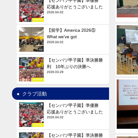
【センバツ甲子園】準優勝
応援ありがとうございました
2026.04.02
硬式野球部
【留学】America 2026⑤
What we've got
2026.04.02
高校
【センバツ甲子園】準決勝勝
利 10年ぶりの決勝へ
2026.03.29
硬式野球部
クラブ活動
【センバツ甲子園】準優勝
応援ありがとうございました
2026.04.02
硬式野球部
【センバツ甲子園】準決勝勝