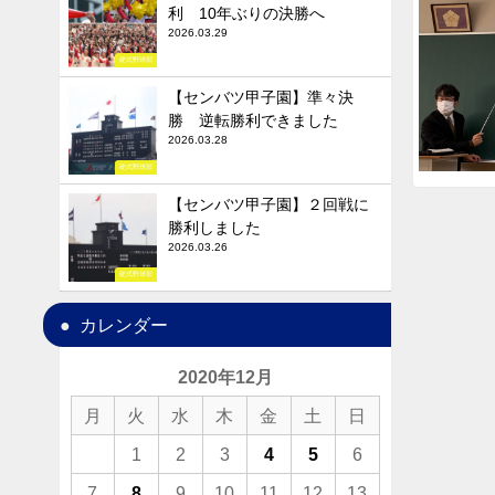
利 10年ぶりの決勝へ
2026.03.29
硬式野球部
【センバツ甲子園】準々決
勝 逆転勝利できました
2026.03.28
硬式野球部
【センバツ甲子園】２回戦に
勝利しました
2026.03.26
硬式野球部
カレンダー
2020年12月
月
火
水
木
金
土
日
1
2
3
4
5
6
7
8
9
10
11
12
13