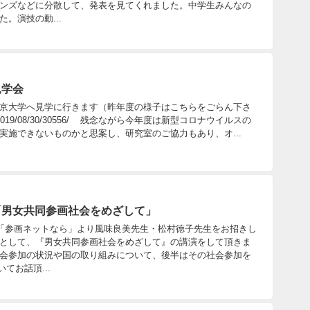
ンズなどに分散して、発表を見てくれました。中学生みんなの
。演技の動...
見学会
京大学へ見学に行きます（昨年度の様子はこちらをごらん下さ
jp/gojo/2019/08/30/30556/ 残念ながら今年度は新型コロナウイルスの
実施できないものかと思案し、研究室のご協力もあり、オ...
「男女共同参画社会をめざして」
、「参画ネットなら」より風味良美先生・松村徳子先生をお招きし
として、『男女共同参画社会をめざして』の講演をして頂きま
会参加の状況や国の取り組みについて、後半はその社会参加を
てお話頂...