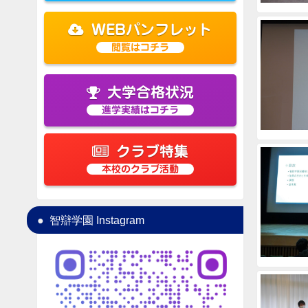
WEBパンフレット
閲覧はコチラ
大学合格状況
進学実績はコチラ
クラブ特集
本校のクラブ活動
智辯学園 Instagram