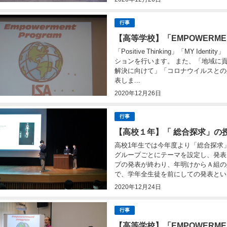
行事
【高等学校】「EMPOWERMEN
「Positive Thinking」「MY I
ションを行います。 また、「地域に
解決に向けて」「コロナウイルスとの
表しま...
2020年12月26日
行事
【高校１年】「 総合探求」の
高校1年生では今年度より「総合探求
グループごとにテーマを設定し、発表に
プの発表が終わり、年明けからＡ組の
で、学年全生徒を前にしての発表という
2020年12月24日
行事
【高等学校】「EMPOWERME