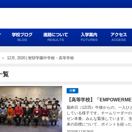
介
学校ブログ
進路について
入学案内
アクセス
BLOG
RESULTS
FUTURES
ACCESS
12月, 2020 | 智辯学園中学校・高等学校
一覧
行事
【高等学校】「EMPOWERME
最終日（12/25）午後からの、一人
している様子です。チームリーダーの
ゼン本番。みんな緊張しています。 
来の目標について、ポイントを絞った具
2020年12月26日