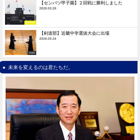
【センバツ甲子園】２回戦に勝利しました
2026.03.26
硬式野球部
【剣道部】近畿中学選抜大会に出場
2026.03.24
剣道部
未来を変えるのは君たちだ。