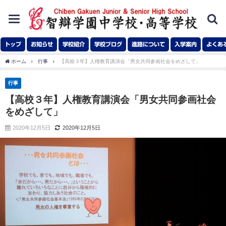
toggle
navigation
トップ
お知らせ
学校紹介
学校ブログ
進路について
入学案内
よくあ
ホーム
行事
【高校３年】人権教育講演会「男女共同参画社会をめざして」
行事
【高校３年】人権教育講演会「男女共同参画社会
をめざして」
2020年12月5日
2020年12月5日