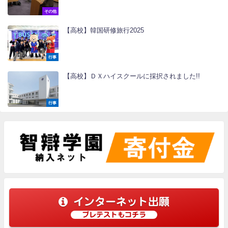
その他
【高校】韓国研修旅行2025
行事
【高校】ＤＸハイスクールに採択されました!!
行事
インターネット出願
プレテストもコチラ