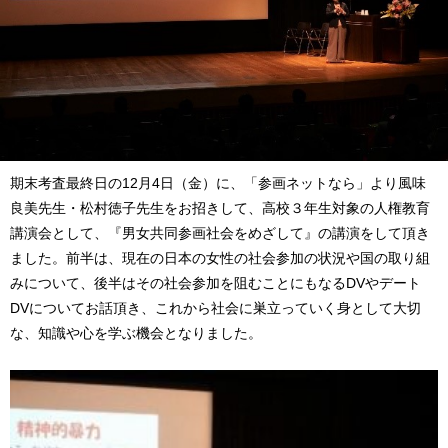
期末考査最終日の
12
月
4
日（金）に、「参画ネットなら」より風味
良美先生・松村徳子先生をお招きして、高校３年生対象の人権教育
講演会として、『男女共同参画社会をめざして』の講演をして頂き
ました。前半は、現在の日本の女性の社会参加の状況や国の取り組
みについて、後半はその社会参加を阻むことにもなる
DV
やデート
DV
についてお話頂き、これから社会に巣立っていく身として大切
な、知識や心を学ぶ機会となりました。