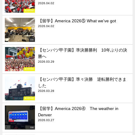
2026.04.02
硬式野球部
【留学】America 2026⑤ What we've got
2026.04.02
高校
【センバツ甲子園】準決勝勝利 10年ぶりの決
勝へ
2026.03.29
硬式野球部
【センバツ甲子園】準々決勝 逆転勝利できま
した
2026.03.28
硬式野球部
【留学】America 2026④ The weather in
Denver
2026.03.27
高校