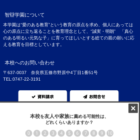
智辯学園について
本学園は“愛のある教育”という教育の原点を求め、個人にあっては
心の原点に立ち返ることを教育理念として、“誠実・明朗” 「真心
のある明るい元気な子」に育ってほしいとする総ての親の願いに応
える教育を目標としています。
本校へのお問い合わせ
〒637-0037 奈良県五條市野原中4丁目1番51号
TEL:0747-22-3191
資料請求
お問合せ
学校法人智辯学園
教員募集
サイトマップ
プライバシーポリシー
学校評価
いじめ防止基本方針
智辯学園 納入ネット
©2018 学校法人 智辯学園 All Rights Reserved.