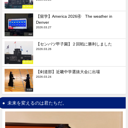
硬式野球部
【留学】America 2026④ The weather in
Denver
2026.03.27
高校
【センバツ甲子園】２回戦に勝利しました
2026.03.26
硬式野球部
【剣道部】近畿中学選抜大会に出場
2026.03.24
剣道部
未来を変えるのは君たちだ。