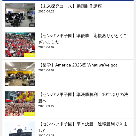
【未来探究コース】動画制作講座
2026.04.22
高校
【センバツ甲子園】準優勝 応援ありがとうご
ざいました
2026.04.02
硬式野球部
【留学】America 2026⑤ What we've got
2026.04.02
高校
【センバツ甲子園】準決勝勝利 10年ぶりの決
勝へ
2026.03.29
硬式野球部
【センバツ甲子園】準々決勝 逆転勝利できま
した
2026.03.28