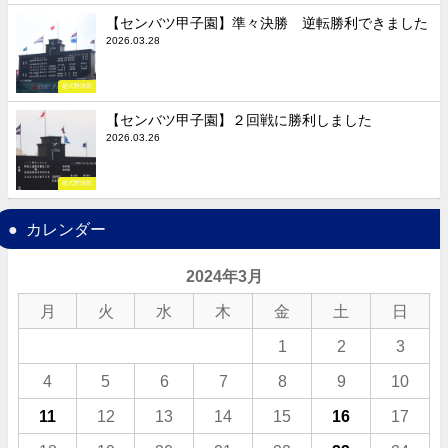
【センバツ甲子園】準々決勝 逆転勝利できました
2026.03.28
硬式野球部
【センバツ甲子園】２回戦に勝利しました
2026.03.26
硬式野球部
カレンダー
2024年3月
月
火
水
木
金
土
日
1
2
3
4
5
6
7
8
9
10
11
12
13
14
15
16
17