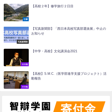
【高校２年】修学旅行２日目
行事
【写真新聞部】「西日本高校写真部選抜展」中止の
お知らせ
写真新聞部
【中学・高校】文化講演会2021
その他
【高校】S.M.C.（医学部進学支援プロジェクト）活
動報告
その他