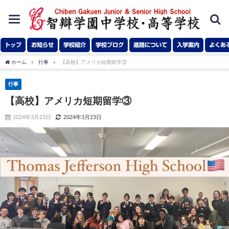
toggle
navigation
トップ
お知らせ
学校紹介
学校ブログ
進路について
入学案内
よくあ
ホーム
行事
【高校】アメリカ短期留学③
行事
【高校】アメリカ短期留学③
2024年3月23日
2024年3月23日