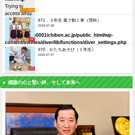
Trying to
クラブ・委員会
access array
offset on false
971．３年生 風で動く車（理科）
2026.07.08
in
/home/chiben0001/chiben.ac.jp/public_html/wp-
授業
content/themes/diver/lib/functions/diver_settings.php
on line
506
970．かたちあそび（１年生）
2026.07.07
授業
感謝の心と堅い絆、そして未来へ