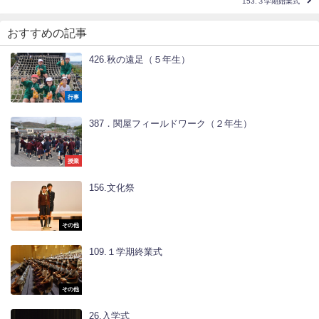
153.３学期始業式
おすすめの記事
426.秋の遠足（５年生）
行事
387．関屋フィールドワーク（２年生）
授業
156.文化祭
その他
109.１学期終業式
その他
26.入学式