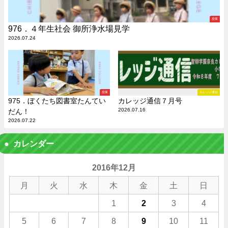
授業
976．４年生社会 御所浄水場見学
2026.07.24
授業
カレッジ通信
975．ぼくたち図書室たんてい
カレッジ通信７月号
2026.07.16
だん！
2026.07.22
カレンダー
2016年12月
月
火
水
木
金
土
日
1
2
3
4
5
6
7
8
9
10
11