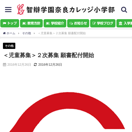
toggle
navigation
トップ
教育方針
学校紹介
お知らせ
学校ブログ
入学
ホーム
その他
＜児童募集＞２次募集 願書配付開始
その他
＜児童募集＞２次募集 願書配付開始
2016年12月26日
2016年12月26日