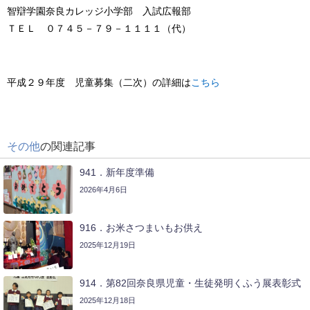
智辯学園奈良カレッジ小学部 入試広報部
ＴＥＬ ０７４５－７９－１１１１（代）
平成２９年度 児童募集（二次）の詳細は
こちら
その他
の関連記事
941．新年度準備
2026年4月6日
916．お米さつまいもお供え
2025年12月19日
914．第82回奈良県児童・生徒発明くふう展表彰式
2025年12月18日