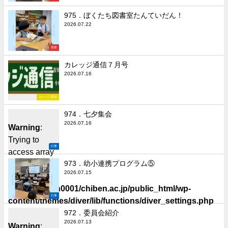
975．ぼくたち図書室たんていだん！
2026.07.22
授業
カレッジ通信７月号
2026.07.16
カレッジ通信
974．七夕集会
2026.07.16
Warning
:
Trying to
行事
access array
offset on false
973．幼小連携プログラム⑤
2026.07.15
in
/home/chiben0001/chiben.ac.jp/public_html/wp-
行事
content/themes/diver/lib/functions/diver_settings.php
on line
506
972．委員会紹介
2026.07.13
Warning
: