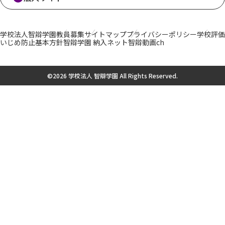
学校法人智辯学園
教員募集
サイトマップ
プライバシーポリシー
学校評価
いじめ防止基本方針
智辯学園 納入ネット
智辯動画ch
©2026 学校法人 智辯学園 All Rights Reserved.