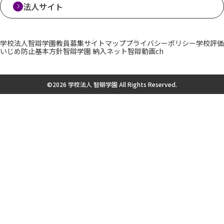
法人サイト
学校法人智辯学園
教員募集
サイトマップ
プライバシーポリシー
学校評価
いじめ防止基本方針
智辯学園 納入ネット
智辯動画ch
©2026 学校法人 智辯学園 All Rights Reserved.