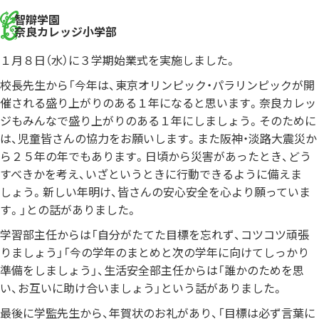
智辯学園
奈良カレッジ小学部
１月８日（水）に３学期始業式を実施しました。
校長先生から「今年は、東京オリンピック・パラリンピックが開
催される盛り上がりのある１年になると思います。奈良カレッ
ジもみんなで盛り上がりのある１年にしましょう。そのために
は、児童皆さんの協力をお願いします。また阪神・淡路大震災か
ら２５年の年でもあります。日頃から災害があったとき、どう
すべきかを考え、いざというときに行動できるように備えま
しょう。新しい年明け、皆さんの安心安全を心より願っていま
す。」との話がありました。
学習部主任からは「自分がたてた目標を忘れず、コツコツ頑張
りましょう」「今の学年のまとめと次の学年に向けてしっかり
準備をしましょう」、生活安全部主任からは「誰かのためを思
い、お互いに助け合いましょう」という話がありました。
最後に学監先生から、年賀状のお礼があり、「目標は必ず言葉に