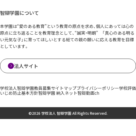
智辯学園について
本学園は“愛のある教育”という教育の原点を求め、個人にあっては心の
原点に立ち返ることを教育理念として、“誠実・明朗” 「真心のある明る
い元気な子」に育ってほしいとする総ての親の願いに応える教育を目標
としています。
法人サイト
学校法人智辯学園
教員募集
サイトマップ
プライバシーポリシー
学校評価
いじめ防止基本方針
智辯学園 納入ネット
智辯動画ch
©2026 学校法人 智辯学園 All Rights Reserved.