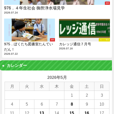
授業
976．４年生社会 御所浄水場見学
2026.07.24
授業
カレッジ通信
975．ぼくたち図書室たんてい
カレッジ通信７月号
2026.07.16
だん！
2026.07.22
カレンダー
2026年5月
月
火
水
木
金
土
日
1
2
3
4
5
6
7
8
9
10
11
12
13
14
15
16
17