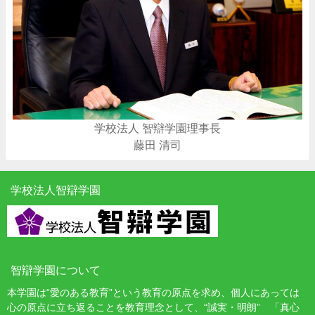
学校法人 智辯学園理事長
藤田 清司
学校法人智辯学園
智辯学園について
本学園は“愛のある教育”という教育の原点を求め、個人にあっては
心の原点に立ち返ることを教育理念として、“誠実・明朗” 「真心