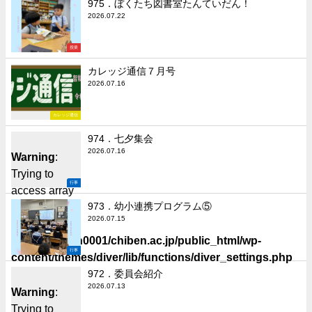
975．ぼくたち図書室たんていだん！
2026.07.22
授業
カレッジ通信７月号
2026.07.16
カレッジ通信
974．七夕集会
2026.07.16
Warning
:
Trying to
行事
access array
offset on false
973．幼小連携プログラム⑤
2026.07.15
in
/home/chiben0001/chiben.ac.jp/public_html/wp-
行事
content/themes/diver/lib/functions/diver_settings.php
on line
506
972．委員会紹介
2026.07.13
Warning
:
Trying to