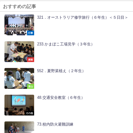
おすすめの記事
321．オーストラリア修学旅行（６年生）＜５日目＞
行事
233.かまぼこ工場見学（３年生）
授業
552．夏野菜植え（２年生）
里山
48.交通安全教室（６年生）
その他
73.校内防火避難訓練