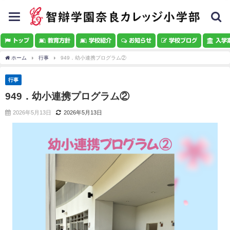
toggle
navigation
トップ
教育方針
学校紹介
お知らせ
学校ブログ
入学
ホーム
行事
949．幼小連携プログラム②
行事
949．幼小連携プログラム②
2026年5月13日
2026年5月13日