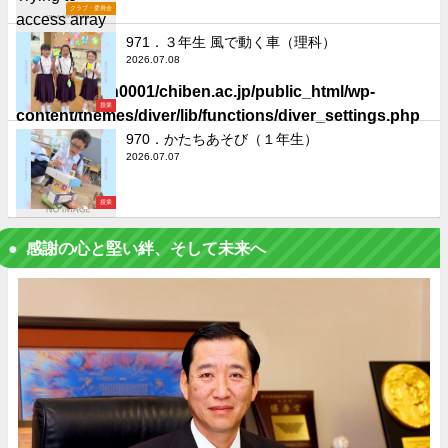
クラブ・委員会
access array
offset on false
971．３年生 風で動く車（理科）
2026.07.08
in
/home/chiben0001/chiben.ac.jp/public_html/wp-
授業
content/themes/diver/lib/functions/diver_settings.php
on line
506
970．かたちあそび（１年生）
2026.07.07
授業
感謝の心と堅い絆、そして未来へ