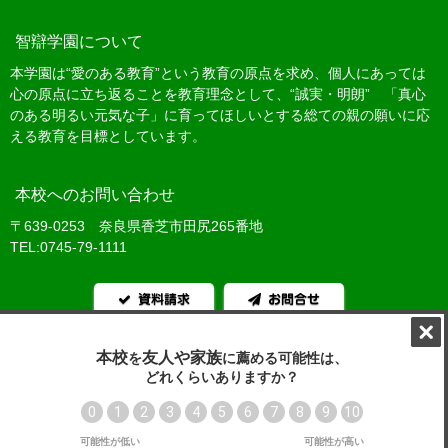
智辯学園について
本学園は“愛のある教育”という教育の原点を求め、個人にあっては
心の原点に立ち返ることを教育理念として、“誠実・明朗” 「真心
のある明るい元気な子」に育ってほしいとする総ての親の願いに応
える教育を目標としています。
本校へのお問い合わせ
〒639-0253 奈良県香芝市田尻265番地
TEL:0745-79-1111
資料請求
お問合せ
学校法人智辯学園
教員募集
サイトマップ
プライバシーポリシー
いじめ防止基本方針
智辯学園 納入ネット
©2018 学校法人 智辯学園 All Rights Reserved.