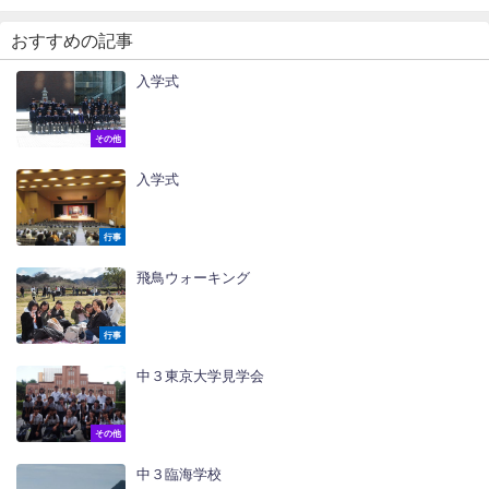
おすすめの記事
入学式
その他
入学式
行事
飛鳥ウォーキング
行事
中３東京大学見学会
その他
中３臨海学校