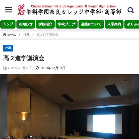
toggle
navigation
トップ
お知らせ
学校紹介
学校ブログ
進路について
入学案内
よくあ
ホーム
行事
高２進学講演会
行事
高２進学講演会
2019年12月23日
2019年12月23日