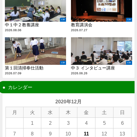
行事
行事
中１中２教養講座
教育講演会
2026.08.06
2026.07.27
行事
行事
第１回清掃奉仕活動
中３ インタビュー講座
2026.07.09
2026.06.26
カレンダー
2020年12月
月
火
水
木
金
土
日
1
2
3
4
5
6
7
8
9
10
11
12
13