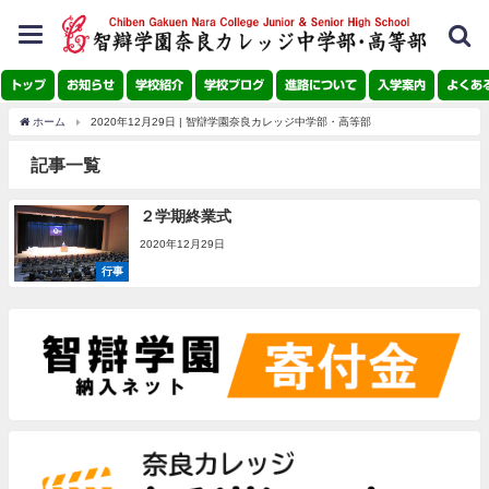
toggle
navigation
トップ
お知らせ
学校紹介
学校ブログ
進路について
入学案内
よくあ
ホーム
2020年12月29日 | 智辯学園奈良カレッジ中学部・高等部
記事一覧
２学期終業式
2020年12月29日
行事