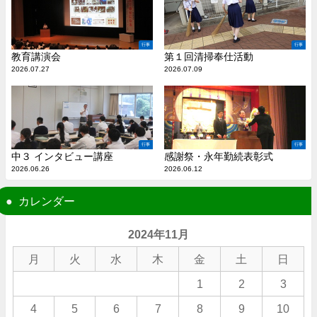
行事
行事
教育講演会
第１回清掃奉仕活動
2026.07.27
2026.07.09
行事
行事
中３ インタビュー講座
感謝祭・永年勤続表彰式
2026.06.26
2026.06.12
カレンダー
2024年11月
月
火
水
木
金
土
日
1
2
3
4
5
6
7
8
9
10