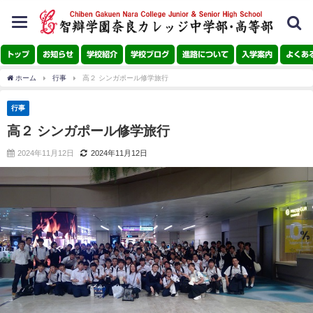
toggle
navigation
トップ
お知らせ
学校紹介
学校ブログ
進路について
入学案内
よくあ
ホーム
行事
高２ シンガポール修学旅行
行事
高２ シンガポール修学旅行
2024年11月12日
2024年11月12日