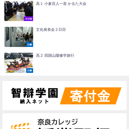
高１ 小倉百人一首 かるた大会
その他
文化発表会２日目
行事
高２ 四国山陽修学旅行
行事