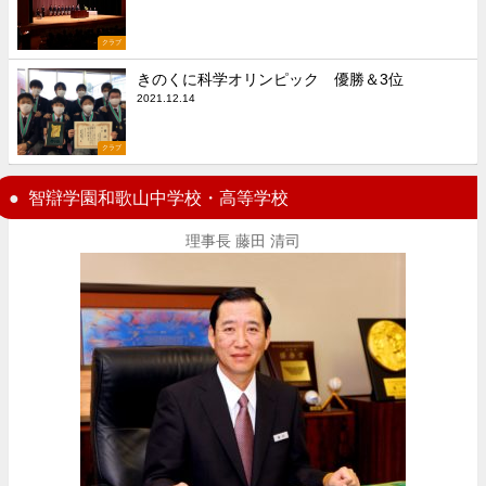
クラブ
きのくに科学オリンピック 優勝＆3位
2021.12.14
クラブ
智辯学園和歌山中学校・高等学校
理事長 藤田 清司