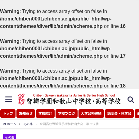
Warning
: Trying to access array offset on false in
/home/chiben0001/chiben.ac.jp/public_html/wp-
content/themes/diver/lib/admin/scheme.php
on line
16
Warning
: Trying to access array offset on false in
/home/chiben0001/chiben.ac.jp/public_html/wp-
content/themes/diver/lib/admin/scheme.php
on line
17
Warning
: Trying to access array offset on false in
/home/chiben0001/chiben.ac.jp/public_html/wp-
content/themes/diver/lib/admin/scheme.php
on line
18
toggle
navigation
トップ
お知らせ
学校紹介
学校ブログ
大学合格実績
説明会・見学会
ホーム
その他
全国高校野球選手権和歌山大会 準々決勝
その他