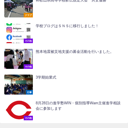
和歌山県高等学校駅伝競走大会 男女優勝
クラブ
学校ブログはＳＮＳに移行しました！
その他
熊本地震被災地支援の募金活動を行いました。
その他
3学期始業式
行事
8月28日の進学塾WIN・個別指導Wam主催進学相談
会に参加します
その他