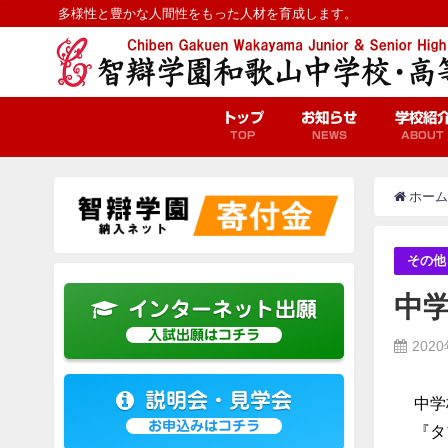
多様性と豊かな人間性をもった人材を育成します。
トップ
お知らせ
学校紹
TOP
NEWS
ABOUT
ホーム
その他
中
インターネット出願
入試出願はコチラ
202
説明会・見学会
中学
お申込みはコチラ
『タ