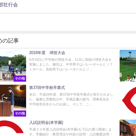
部壮行会
めの記事
2018年度 球技大会
5月10日に中学校の球技大会、11日に高校の球技大会を
実施しました。種目は、中学男子はバレーボールとソフ
トボール、高校男子はバレーボールとソ...
その他
第37回中学校卒業式
本日、平成28年度、第37回中学校卒業式が挙行されまし
た。厳粛な雰囲気の中、卒業証書の授与、理事長先生・
中学校長先生からのお諭し、そして、こ...
その他
入試説明会(本学園)
平成３０年度入試説明会(本学園)を下記の通り開催しま
す。学園紹介・教育理念や内容の説明・入試概要説明・