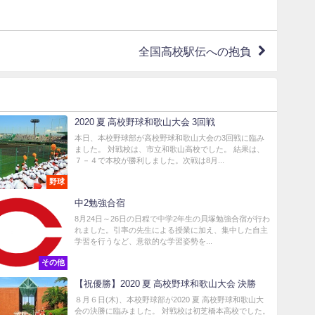
全国高校駅伝への抱負
2020 夏 高校野球和歌山大会 3回戦
本日、本校野球部が高校野球和歌山大会の3回戦に臨み
ました。 対戦校は、市立和歌山高校でした。 結果は、
７－４で本校が勝利しました。次戦は8月...
野球
中2勉強合宿
8月24日～26日の日程で中学2年生の貝塚勉強合宿が行わ
れました。引率の先生による授業に加え、集中した自主
学習を行うなど、意欲的な学習姿勢を...
その他
【祝優勝】2020 夏 高校野球和歌山大会 決勝
８月６日(木)、本校野球部が2020 夏 高校野球和歌山大
会の決勝に臨みました。 対戦校は初芝橋本高校でした。