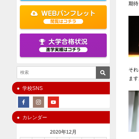
期待
WEBパンフレット
閲覧はコチラ
大学合格状況
進学実績はコチラ
それ
ます
学校SNS
カレンダー
2020年12月