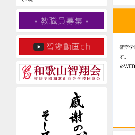
智辯学
す。
※WE