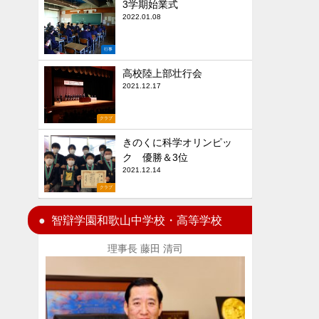
3学期始業式
2022.01.08
行事
高校陸上部壮行会
2021.12.17
クラブ
きのくに科学オリンピッ
ク 優勝＆3位
2021.12.14
クラブ
智辯学園和歌山中学校・高等学校
理事長 藤田 清司