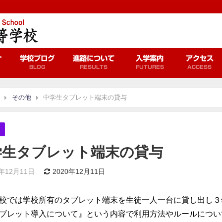
介
学校ブログ
進路について
入学案内
アクセス
BLOG
RESULTS
FUTURES
ACCESS
その他
中学生タブレット端末の貸与
学生タブレット端末の貸与
0年12月11日
2020年12月11日
校では学校所有のタブレット端末を生徒一人一台に貸し出し３
ブレット導入について』という内容で利用方法やルールについ