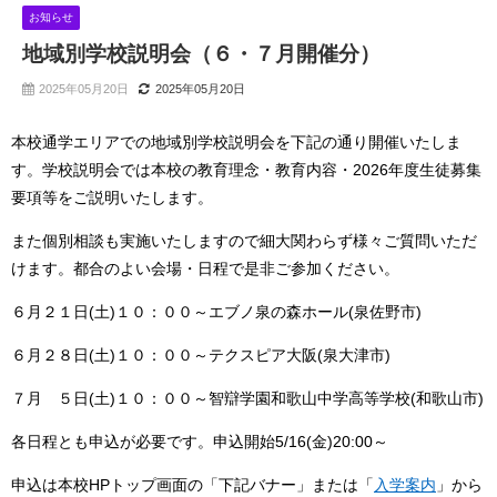
お知らせ
地域別学校説明会（６・７月開催分）
2025年05月20日
2025年05月20日
本校通学エリアでの地域別学校説明会を下記の通り開催いたしま
す。学校説明会では本校の教育理念・教育内容・2026年度生徒募集
要項等をご説明いたします。
また個別相談も実施いたしますので細大関わらず様々ご質問いただ
けます。都合のよい会場・日程で是非ご参加ください。
６月２１日(土)１０：００～エブノ泉の森ホール(泉佐野市)
６月２８日(土)１０：００～テクスピア大阪(泉大津市)
７月 ５日(土)１０：００～智辯学園和歌山中学高等学校(和歌山市)
各日程とも申込が必要です。申込開始5/16(金)20:00～
申込は本校HPトップ画面の「下記バナー」または「
入学案内
」から