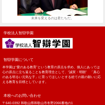
未来を変えるのは君たちだ。
学校法人智辯学園
智辯学園について
本学園は“愛のある教育”という教育の原点を求め、個人にあっては
心の原点に立ち返ることを教育理念として、“誠実・明朗” 「真心
のある明るい元気な子」に育ってほしいとする総ての親の願いに応
える教育を目標としています。
本校へのお問い合わせ
〒640-0392 和歌山県和歌山市冬野2066番地の1