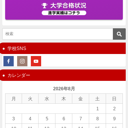
大学合格状況
進学実績はコチラ
学校SNS
カレンダー
2026年8月
月
火
水
木
金
土
日
1
2
3
4
5
6
7
8
9