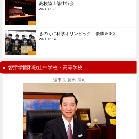
高校陸上部壮行会
2021.12.17
クラブ
きのくに科学オリンピック 優勝＆3位
2021.12.14
クラブ
智辯学園和歌山中学校・高等学校
理事長 藤田 清司