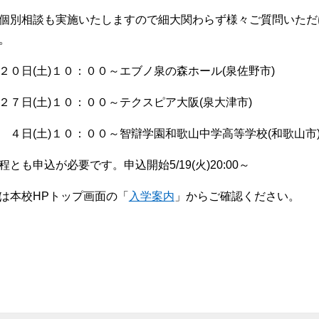
個別相談も実施いたしますので細大関わらず様々ご質問いただ
。
２０日(土)１０：００～エブノ泉の森ホール(泉佐野市)
２７日(土)１０：００～テクスピア大阪(泉大津市)
 ４日(土)１０：００～智辯学園和歌山中学高等学校(和歌山市
程とも申込が必要です。申込開始5/19(火)20:00～
は本校HPトップ画面の「
入学案内
」からご確認ください。