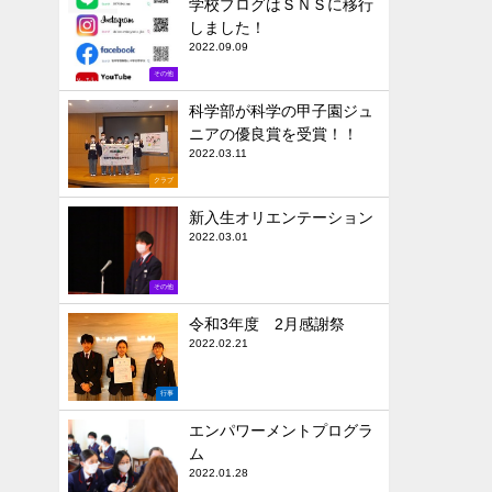
学校ブログはＳＮＳに移行
しました！
2022.09.09
その他
科学部が科学の甲子園ジュ
ニアの優良賞を受賞！！
2022.03.11
クラブ
新入生オリエンテーション
2022.03.01
その他
令和3年度 2月感謝祭
2022.02.21
行事
エンパワーメントプログラ
ム
2022.01.28