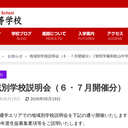
介
学校ブログ
進路について
入学案内
アクセス
BLOG
RESULTS
FUTURES
ACCESS
お知らせ
地域別学校説明会（６・７月開催分） | 智辯学園和歌山中
せ
域別学校説明会（６・７月開催分）
6年05月19日
2026年05月19日
通学エリアでの地域別学校説明会を下記の通り開催いたします
26年度生徒募集要項等をご説明いたします。