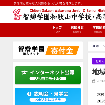
多様性と豊かな人間性をもった人材を育成します。
トップ
お知らせ
学校紹
TOP
NEWS
ABOUT
ホーム
お知ら
地
インターネット出願
入試出願はコチラ
202
説明会・見学会
本校
お申込みはコチラ
20