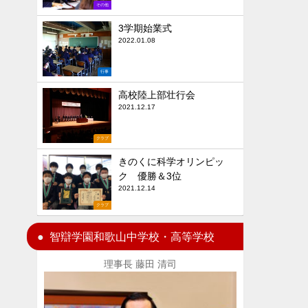
その他
3学期始業式
2022.01.08
行事
高校陸上部壮行会
2021.12.17
クラブ
きのくに科学オリンピッ
ク 優勝＆3位
2021.12.14
クラブ
智辯学園和歌山中学校・高等学校
理事長 藤田 清司