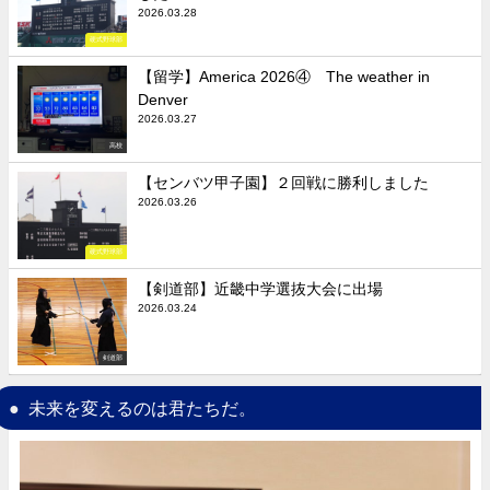
2026.03.28
硬式野球部
【留学】America 2026④ The weather in
Denver
2026.03.27
高校
【センバツ甲子園】２回戦に勝利しました
2026.03.26
硬式野球部
【剣道部】近畿中学選抜大会に出場
2026.03.24
剣道部
未来を変えるのは君たちだ。