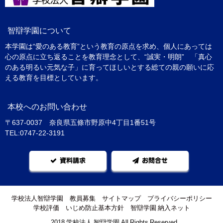
智辯学園について
本学園は“愛のある教育”という教育の原点を求め、個人にあっては
心の原点に立ち返ることを教育理念として、“誠実・明朗” 「真心
のある明るい元気な子」に育ってほしいとする総ての親の願いに応
える教育を目標としています。
本校へのお問い合わせ
〒637-0037 奈良県五條市野原中4丁目1番51号
TEL:0747-22-3191
資料請求
お問合せ
学校法人智辯学園
教員募集
サイトマップ
プライバシーポリシー
学校評価
いじめ防止基本方針
智辯学園 納入ネット
©2018 学校法人 智辯学園 All Rights Reserved.