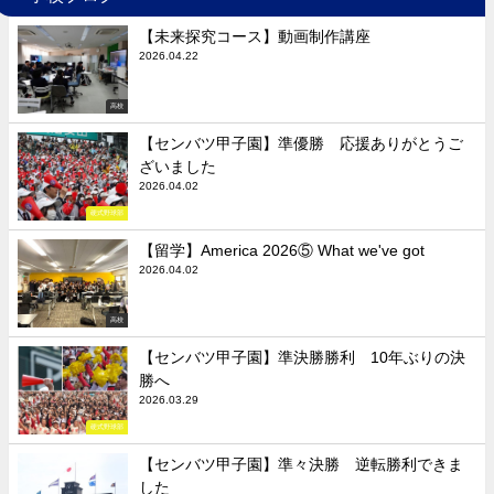
【未来探究コース】動画制作講座
2026.04.22
高校
【センバツ甲子園】準優勝 応援ありがとうご
ざいました
2026.04.02
硬式野球部
【留学】America 2026⑤ What we've got
2026.04.02
高校
【センバツ甲子園】準決勝勝利 10年ぶりの決
勝へ
2026.03.29
硬式野球部
【センバツ甲子園】準々決勝 逆転勝利できま
した