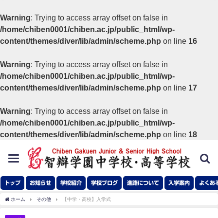
Warning
: Trying to access array offset on false in
/home/chiben0001/chiben.ac.jp/public_html/wp-
content/themes/diver/lib/admin/scheme.php
on line
16
Warning
: Trying to access array offset on false in
/home/chiben0001/chiben.ac.jp/public_html/wp-
content/themes/diver/lib/admin/scheme.php
on line
17
Warning
: Trying to access array offset on false in
/home/chiben0001/chiben.ac.jp/public_html/wp-
content/themes/diver/lib/admin/scheme.php
on line
18
toggle
navigation
トップ
お知らせ
学校紹介
学校ブログ
進路について
入学案内
よくあ
ホーム
その他
【中学・高校】入学式