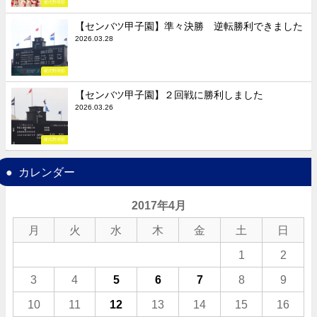
硬式野球部
【センバツ甲子園】準々決勝 逆転勝利できました
2026.03.28
硬式野球部
【センバツ甲子園】２回戦に勝利しました
2026.03.26
硬式野球部
カレンダー
2017年4月
月
火
水
木
金
土
日
1
2
3
4
5
6
7
8
9
10
11
12
13
14
15
16