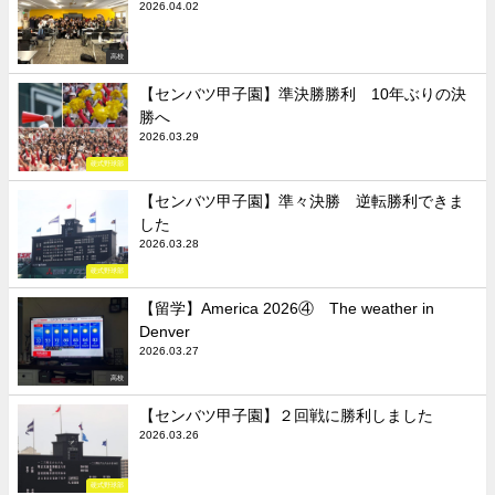
2026.04.02
高校
【センバツ甲子園】準決勝勝利 10年ぶりの決
勝へ
2026.03.29
硬式野球部
【センバツ甲子園】準々決勝 逆転勝利できま
した
2026.03.28
硬式野球部
【留学】America 2026④ The weather in
Denver
2026.03.27
高校
【センバツ甲子園】２回戦に勝利しました
2026.03.26
硬式野球部