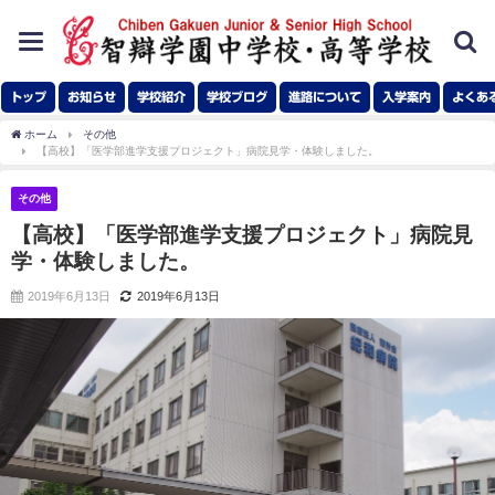
toggle
navigation
トップ
お知らせ
学校紹介
学校ブログ
進路について
入学案内
よくあ
ホーム
その他
【高校】「医学部進学支援プロジェクト」病院見学・体験しました。
その他
【高校】「医学部進学支援プロジェクト」病院見
学・体験しました。
2019年6月13日
2019年6月13日