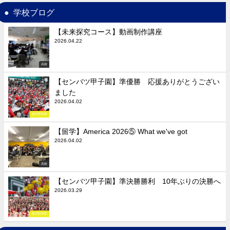
学校ブログ
【未来探究コース】動画制作講座
2026.04.22
高校
【センバツ甲子園】準優勝 応援ありがとうござい
ました
2026.04.02
硬式野球部
【留学】America 2026⑤ What we've got
2026.04.02
高校
【センバツ甲子園】準決勝勝利 10年ぶりの決勝へ
2026.03.29
硬式野球部