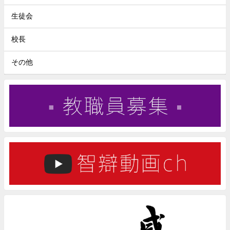
生徒会
校長
その他