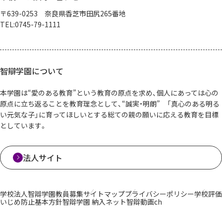
〒639-0253 奈良県香芝市田尻265番地
TEL:0745-79-1111
智辯学園について
本学園は“愛のある教育”という教育の原点を求め、個人にあっては心の
原点に立ち返ることを教育理念として、“誠実・明朗” 「真心のある明る
い元気な子」に育ってほしいとする総ての親の願いに応える教育を目標
としています。
法人サイト
学校法人智辯学園
教員募集
サイトマップ
プライバシーポリシー
学校評価
いじめ防止基本方針
智辯学園 納入ネット
智辯動画ch