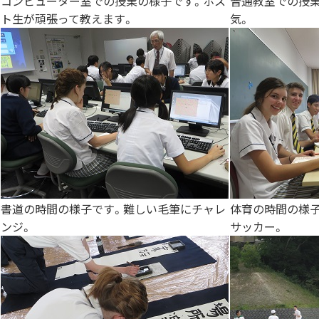
コンピューター室での授業の様子です。ホス
普通教室での授
ト生が頑張って教えます。
気。
書道の時間の様子です。難しい毛筆にチャレ
体育の時間の様
ンジ。
サッカー。