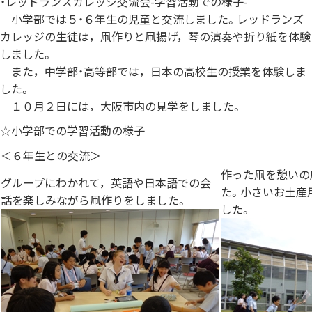
・レッドランズカレッジ交流会-学習活動での様子-
小学部では５・６年生の児童と交流しました。レッドランズ
カレッジの生徒は，凧作りと凧揚げ，琴の演奏や折り紙を体験
しました。
また，中学部・高等部では，日本の高校生の授業を体験しま
した。
１０月２日には，大阪市内の見学をしました。
☆小学部での学習活動の様子
＜６年生との交流＞
作った凧を憩いの
グループにわかれて，英語や日本語での会
た。小さいお土産
話を楽しみながら凧作りをしました。
した。