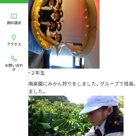
資料請求
アクセス
お問い合わ
せ
・２年生
南楽園にみかん狩りをしました。グループで班長
ました。