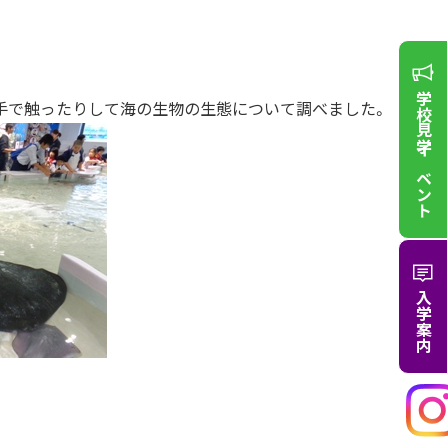
学校見学
手で触ったりして海の生物の生態について調べました。
イベント
入学案内