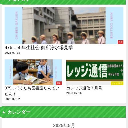
授業
976．４年生社会 御所浄水場見学
2026.07.24
授業
カレッジ通信
975．ぼくたち図書室たんてい
カレッジ通信７月号
2026.07.16
だん！
2026.07.22
カレンダー
2025年5月