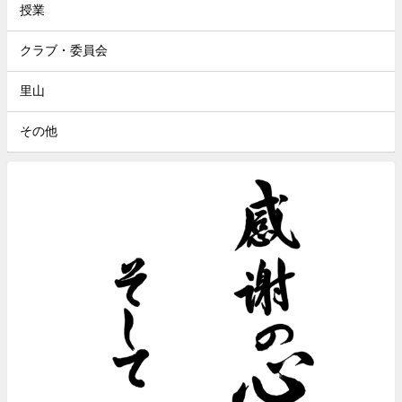
授業
クラブ・委員会
里山
その他