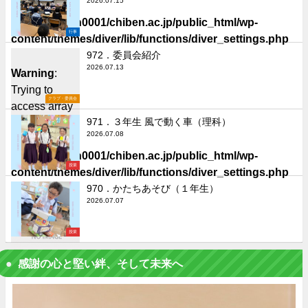
2026.07.15
in
/home/chiben0001/chiben.ac.jp/public_html/wp-
行事
content/themes/diver/lib/functions/diver_settings.php
on line
506
972．委員会紹介
2026.07.13
Warning
:
Trying to
クラブ・委員会
access array
offset on false
971．３年生 風で動く車（理科）
2026.07.08
in
/home/chiben0001/chiben.ac.jp/public_html/wp-
授業
content/themes/diver/lib/functions/diver_settings.php
on line
506
970．かたちあそび（１年生）
2026.07.07
授業
感謝の心と堅い絆、そして未来へ