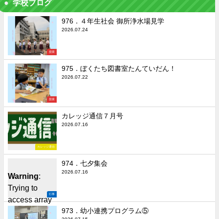
学校ブログ
976．４年生社会 御所浄水場見学
2026.07.24
授業
975．ぼくたち図書室たんていだん！
2026.07.22
授業
カレッジ通信７月号
2026.07.16
カレッジ通信
974．七夕集会
2026.07.16
Warning
:
Trying to
行事
access array
offset on false
973．幼小連携プログラム⑤