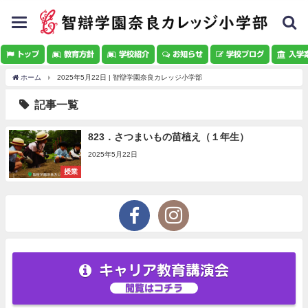
toggle
navigation
トップ
教育方針
学校紹介
お知らせ
学校ブログ
入学
ホーム
2025年5月22日 | 智辯学園奈良カレッジ小学部
記事一覧
823．さつまいもの苗植え（１年生）
2025年5月22日
授業
キャリア教育講演会
閲覧はコチラ