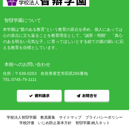
智辯学園について
本学園は“愛のある教育”という教育の原点を求め、個人にあっては
心の原点に立ち返ることを教育理念として、“誠実・明朗” 「真心
のある明るい元気な子」に育ってほしいとする総ての親の願いに応
える教育を目標としています。
本校へのお問い合わせ
住所：〒639-0253 奈良県香芝市田尻265番地
TEL:0745-79-1111
資料請求
お問合せ
学校法人智辯学園
教員募集
サイトマップ
プライバシーポリシー
学校評価
いじめ防止基本方針
智辯学園 納入ネット