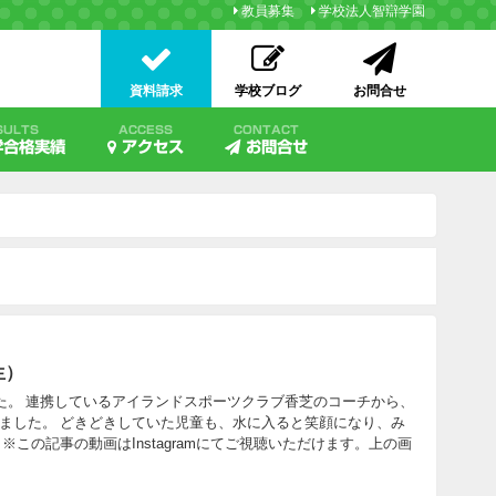
教員募集
学校法人智辯学園
資料請求
学校ブログ
お問合せ
SULTS
ACCESS
CONTACT
学合格実績
アクセス
お問合せ
生）
した。 連携しているアイランドスポーツクラブ香芝のコーチから、
ました。 どきどきしていた児童も、水に入ると笑顔になり、み
この記事の動画はInstagramにてご視聴いただけます。上の画