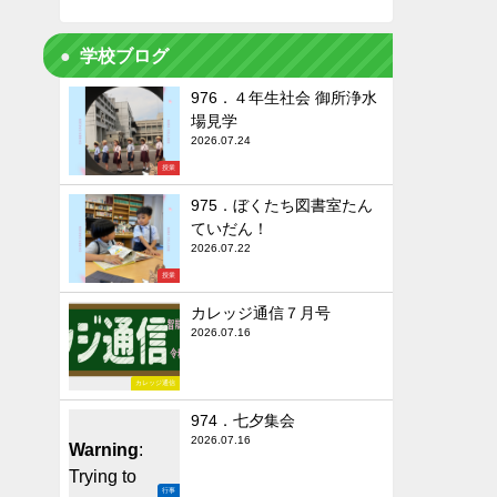
学校ブログ
976．４年生社会 御所浄水
場見学
2026.07.24
授業
975．ぼくたち図書室たん
ていだん！
2026.07.22
授業
カレッジ通信７月号
2026.07.16
カレッジ通信
974．七夕集会
2026.07.16
Warning
:
Trying to
行事