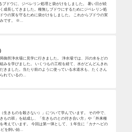
るブドウに、ジベレリン処理と袋がけをしました。 暑い日が続
く成長してきました。種無しブドウにするためにジベレリン処
ドウの実を守るために袋がけをしました。 これからブドウの実
す。 ※...
）
局御所浄水場に見学に行きました。 浄水場では、川の水をどの
組みを学びました。 いくつもの工程を経て、水がどんどんきれ
だきました。当たり前のように使っている水道水も、たくさん
れているの...
（生きものを殺さない）」について学んでいます。 その中で、
きもの班」を結成し、「生きものとの付き合い方」や「外来種
を考えています。 今回は第一弾として、１年生に「カナヘビの
を飼い始...