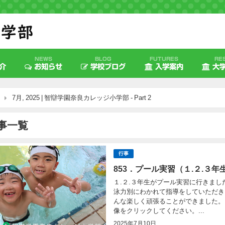
NEWS
BLOG
FUTURES
RE
介
お知らせ
学校ブログ
入学案内
大
7月, 2025 | 智辯学園奈良カレッジ小学部 - Part 2
事一覧
行事
853．プール実習（１.２.３年
１.２.３年生がプール実習に行きま
泳力別にわかれて指導をしていただき
んな楽しく頑張ることができました。 ※
像をクリックしてください。...
2025年7月10日