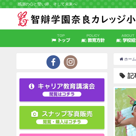
感謝の心と堅い絆、そして未来へ
TOP
POLICY
ABOUT
トップ
教育方針
学校紹
ホーム
記
キャリア教育講演会
閲覧はコチラ
スナップ写真販売
閲覧・購入はコチラ