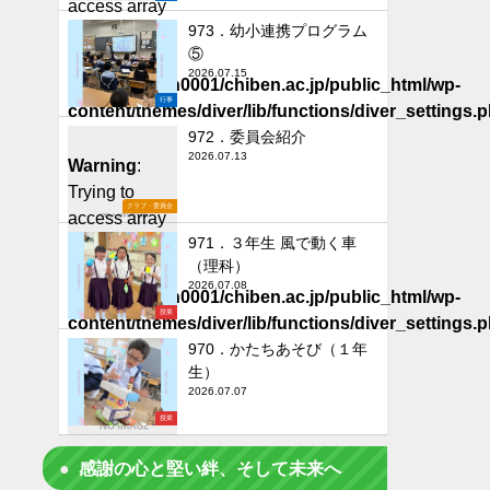
access array
offset on false
973．幼小連携プログラム
⑤
in
2026.07.15
/home/chiben0001/chiben.ac.jp/public_html/wp-
行事
content/themes/diver/lib/functions/diver_settings.
on line
506
972．委員会紹介
2026.07.13
Warning
:
Trying to
クラブ・委員会
access array
offset on false
971．３年生 風で動く車
（理科）
in
2026.07.08
/home/chiben0001/chiben.ac.jp/public_html/wp-
授業
content/themes/diver/lib/functions/diver_settings.
on line
506
970．かたちあそび（１年
生）
2026.07.07
授業
感謝の心と堅い絆、そして未来へ