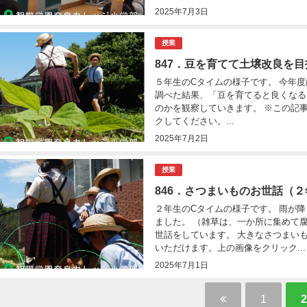
2025年7月3日
授業
847．豆を育てて土壌改良を
５年生のCタイムの様子です。 今年
調べた結果、「豆を育てると良くなる
のかを観察していきます。 ※この記事の
クしてください。...
2025年7月2日
授業
846．さつまいものお世話（
２年生のCタイムの様子です。 雨が
ました。 （雑草は、一か所に集めて
世話をしています。 大きなさつまいもに
いただけます。上の画像をクリック...
2025年7月1日
1
2