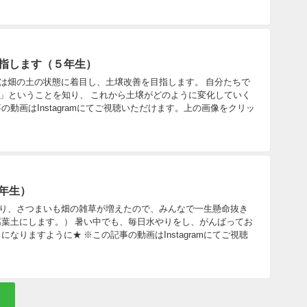
目指します（５年生）
度は畑の土の状態に着目し、土壌改善を目指します。 自分たちで
」ということを知り、 これから土壌がどのように変化していく
動画はInstagramにてご視聴いただけます。上の画像をクリッ
２年生）
降り、さつまいも畑の雑草が増えたので、みんなで一生懸命抜き
腐葉土にします。） 暑い中でも、毎日水やりをし、がんばってお
なりますように★ ※この記事の動画はInstagramにてご視聴