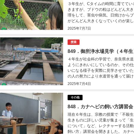
３年生が、Cタイムの時間に育ててい
きますが、ブドウの粒はどんどん大き
理をして、害虫や病気、日焼けからブ
がどんどん大きくなっていくのが楽しみで
2025年7月7日
授業
849．御所浄水場見学（４年生
４年生が社会科の学習で、奈良県水道
ようにきれいにしているのか、その仕
いになる様子を実際に見学させていた
の人の努力により水道管を通って届けら
2025年7月4日
その他
848．カナヘビの飼い方講習会
現在６年生は、宗教の授業で「不殺生
生きものに詳しい児童が集まって「生
について」など、レクチャーする活動
飼い方」講習会を開きました。 カナヘビ