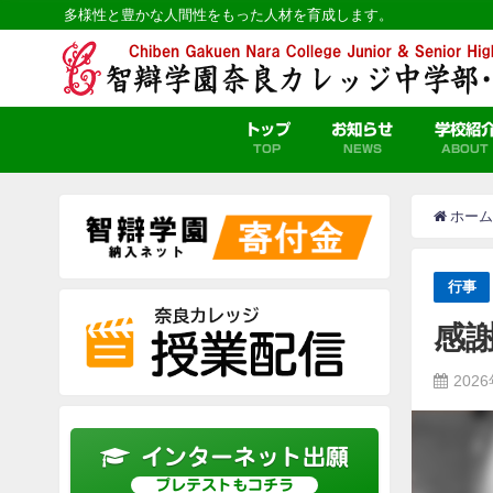
多様性と豊かな人間性をもった人材を育成します。
トップ
お知らせ
学校紹
TOP
NEWS
ABOUT
ホーム
行事
感
202
インターネット出願
プレテストもコチラ