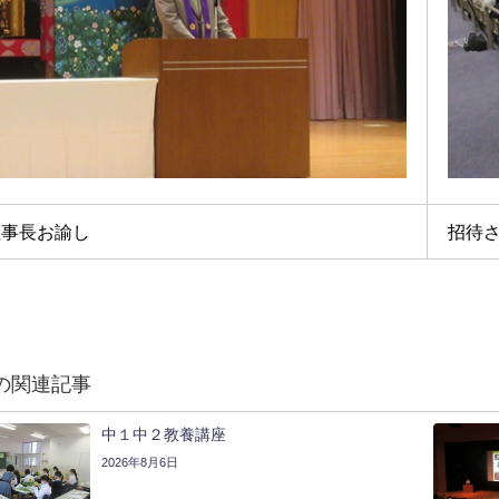
理事長お諭し
招待
の関連記事
中１中２教養講座
2026年8月6日