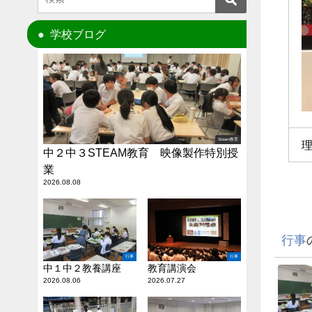
学校ブログ
Steam教育
中２中３STEAM教育 映像製作特別授
業
2026.08.08
行事
行事
行事
中１中２教養講座
教育講演会
2026.08.06
2026.07.27