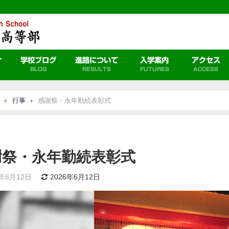
介
学校ブログ
進路について
入学案内
アクセス
BLOG
RESULTS
FUTURES
ACCESS
行事
感謝祭・永年勤続表彰式
謝祭・永年勤続表彰式
6年6月12日
2026年6月12日