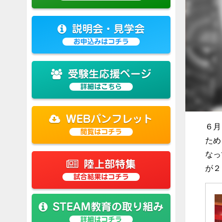
説明会・見学会
お申込みはコチラ
受験生応援ページ
詳細はこちら
WEBパンフレット
６月
閲覧はコチラ
ため
なっ
陸上部特集
が２
試合結果はコチラ
STEAM教育の取り組み
詳細はコチラ