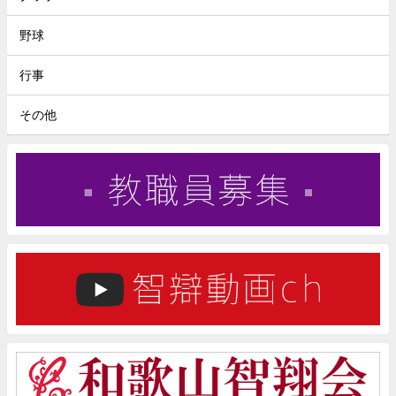
野球
行事
その他