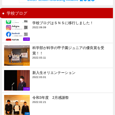
学校ブログ
学校ブログはＳＮＳに移行しました！
2022.09.09
その他
科学部が科学の甲子園ジュニアの優良賞を受
賞！！
2022.03.11
クラブ
新入生オリエンテーション
2022.03.01
その他
令和3年度 2月感謝祭
2022.02.21
行事