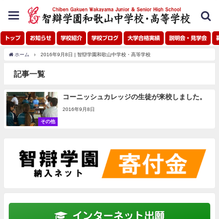
toggle
navigation
トップ
お知らせ
学校紹介
学校ブログ
大学合格実績
説明会・見学会
ホーム
2016年9月8日 | 智辯学園和歌山中学校・高等学校
記事一覧
コーニッシュカレッジの生徒が来校しました。
2016年9月8日
その他
インターネット出願