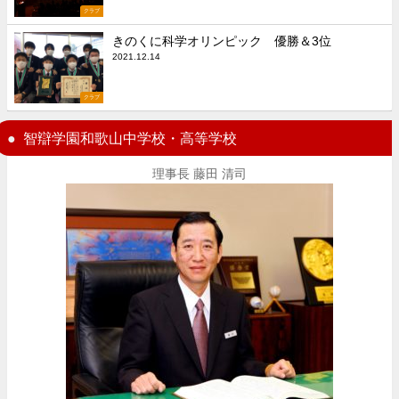
クラブ
きのくに科学オリンピック 優勝＆3位
2021.12.14
クラブ
智辯学園和歌山中学校・高等学校
理事長 藤田 清司