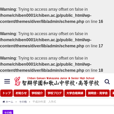
Warning
: Trying to access array offset on false in
/home/chiben0001/chiben.ac.jp/public_html/wp-
content/themes/diver/lib/admin/scheme.php
on line
16
Warning
: Trying to access array offset on false in
/home/chiben0001/chiben.ac.jp/public_html/wp-
content/themes/diver/lib/admin/scheme.php
on line
17
Warning
: Trying to access array offset on false in
/home/chiben0001/chiben.ac.jp/public_html/wp-
content/themes/diver/lib/admin/scheme.php
on line
18
toggle
navigation
トップ
お知らせ
学校紹介
学校ブログ
大学合格実績
説明会・見学会
ホーム
その他
平成29年度 入学式
その他