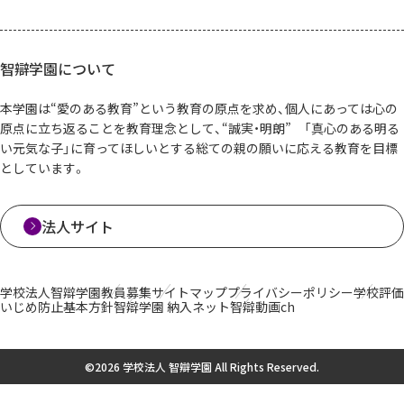
智辯学園について
本学園は“愛のある教育”という教育の原点を求め、個人にあっては心の
原点に立ち返ることを教育理念として、“誠実・明朗” 「真心のある明る
い元気な子」に育ってほしいとする総ての親の願いに応える教育を目標
としています。
法人サイト
学校法人智辯学園
教員募集
サイトマップ
プライバシーポリシー
学校評価
いじめ防止基本方針
智辯学園 納入ネット
智辯動画ch
©2026 学校法人 智辯学園 All Rights Reserved.