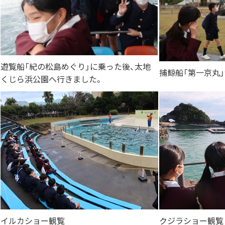
遊覧船「紀の松島めぐり」に乗った後、太地
捕鯨船「第一京丸
くじら浜公園へ行きました。
イルカショー観覧
クジラショー観覧